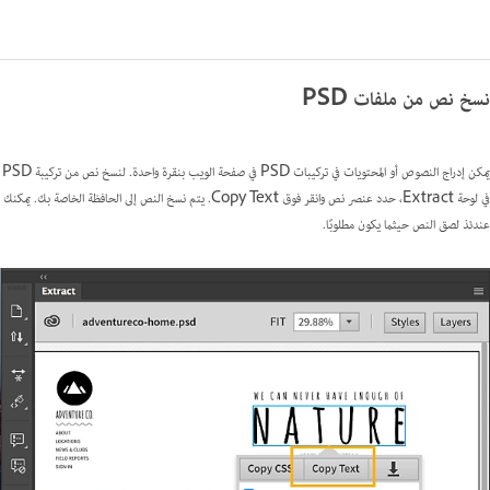
نسخ نص من ملفات PSD
يمكن إدراج النصوص أو المحتويات في تركيبات PSD في صفحة الويب بنقرة واحدة. لنسخ نص من تركيبة PSD
في لوحة Extract، حدد عنصر نص وانقر فوق Copy Text. يتم نسخ النص إلى الحافظة الخاصة بك. يمكنك
عندئذ لصق النص حيثما يكون مطلوبًا.