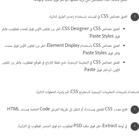
لنسخ CSS، حدد الخصائص التي تريد نسخها، ثم انقر فوق Copy CSS.
الصق خصائص CSS في المستند باستخدام إحدى الطرق التالية:
للصق خصائص CSS في CSS Designer، انقر بزر الماوس الأيمن فوق المحدد المطلوب، وانقر
فوق Paste Styles.
للصق خصائص CSS باستخدام Element Display، انقر بزر الماوس الأيمن فوق محدد،
وانقر فوق Paste Styles.
للصق خصائص CSS في التعليمة البرمجية، ضع نقطة الإدراج في الموقع المطلوب، وانقر بزر الماوس
الأيمن، ثم انقر فوق Paste.
لاستخدام تلميحات التعليمات البرمجية لاستخراج CSS، قم بإجراء الخطوات التالية:
افتح مصدر CSS الملحق بمستندك أو انتقل إلى طريقة العرض Code الخاصة بمستند HTML.
في لوحة Extract، انقر فوق ملف PSD المطلوب، ثم فوق العنصر المطلوب في التركيبة.