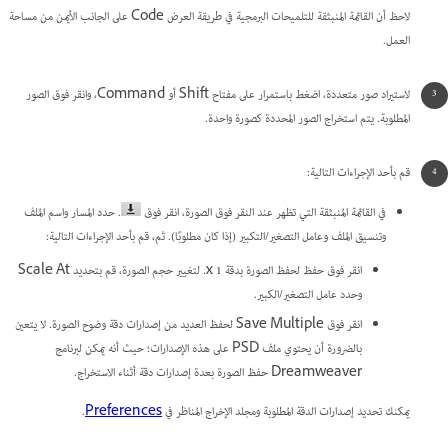
لاحظ أن القائمة المنبثقة للتلميحات البرمجية في طريقة العرض Code على الجانب الأيمن من مساحة
العمل.
لاستيراد صور متعددة، اضغط باستمرار على مفتاح Shift أو Command، وانقر فوق الصور
المطلوبة. يتم استخراج الصور المحددة كصورة واحدة.
قم بأحد الإجراءات التالية:
في القائمة المنبثقة التي تظهر عند النقر فوق الصورة، انقر فوق
. حدد المسار واسم الملف
وتنسيق الملف وعامل التصغير/التكبير (إذا كان مطلوبًا). ثم، قم بأحد الإجراءات التالية:
انقر فوق حفظ لحفظ الصورة بدقة 1 x. لتغيير حجم الصورة، قم بتحديد Scale At
وحدد عامل التصغير/الكبير.
انقر فوق Save Multiple لحفظ العديد من إصدارات دقة وضوح الصورة. لا يتعين
بالضرورة أن يحتوي ملف PSD على هذه الإصدارات؛ حيث أنه يمكن لبرنامج
Dreamweaver حفظ الصورة بعدة إصدارات دقة أثناء الاستخراج.
يمكنك تحديد إصدارات الدقة المطلوبة ومجلد الإخراج المناظر في
Preferences
.