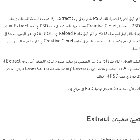
انقر فوق الصورة المصغرة لملف PSD المطلوب في لوحة Extract. إذا أصبحت النسخة المحدثة من ملف
PSD متاحة على Creative Cloud بعد فتحها، فأعد تحميل ملف PSD في لوحة Extract. للقيام
بذلك، انقر فوق اسم ملف PSD أو انقر فوق Reload PSD في القائمة المنبثقة في أعلى اليمين. للعودة إلى
العرض المصغر وتحديد ملف مختلف، انقر فوق أيقونة Creative Cloud في الزاوية العلوية اليسرى من
اللوحة.
لتكبير العرض وإلقاء نظرة أكثر قربًا على التصميم، قم بتغيير مستوى التكبير/التصغير أعلى لوحة Extract أو
استخدم Alt +/-. استخدم علامة التبويب Layers أو القائمة المنسدلة Layer Comp لعرض العناصر
الموجودة في ملف PSD أو إخفائها.
أنت الآن مستعد تمامًا لتحويل تركيبة PSD إلى موقع ويب.
تعيين تفضيلات Extract