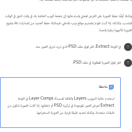
يمكنك أيضًا حفظ الصورة على القرص المحلي واستدعائها إلى صفحة الويب الخاصة بك في وقت لاحق في الوقت
المناسب. وكذلك، إذا كنت تقوم بتصميم موقع ويب تفاعلي، فيمكنك حفظ العديد من إصدارات دقة وضوح
الصورة للأجهزة بنقرة واحدة.
في اللوحة Extract، انقر فوق ملف PSD الذي تريد تنزيل الصور منه.
انقر فوق الصورة المطلوبة في ملف PSD.
ملاحظة
استخدم علامة التبويب Layers والقائمة المنسدلة Layer Comps في اللوحة
Extract لعرض الصور الموجودة في تركيبة PSD أو إخفائها. إذا كانت الصورة تتكون من
طبقات متعددة، يمكنك تحديد طبقة فردية من الصورة لاستخراجها.