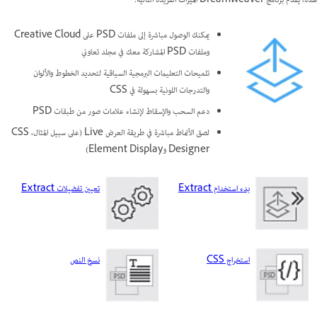
هذه، يقدم برنامج Dreamweaver الميزات الفريدة التالية:
يمكنك الوصول مباشرة إلى ملفات PSD على Creative Cloud
وملفات PSD المشاركة معك في مجلد تعاوني
تلميحات التعليمات البرمجية السياقية لتحديد الخطوط والألوان
والتدرجات اللونية بسهولة في CSS
دعم السحب والإسقاط لإنشاء علامات صور من طبقات PSD
لصق الأنماط مباشرة في طريقة العرض Live (على سبيل المثال، CSS
Designer وElement Display)
تعيين تفضيلات Extract
استخراج CSS‏‎
نسخ النص