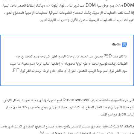
DOM (</>). يتم عرض بنية DOM عند تمرير الماوس فوق أيقونة </> ويمكنك إسقاط العنصر داخل البنية.
إذا كنت تفضل التعليمات البرمجية، يمكنك استخدام التلميحات السياقية للتعليمات البرمجية واستخراج الصور.
تتيح لك تلميحات التعليمات البرمجية استخراج الألوان والتدرجات اللونية كصور.
ملاحظة
إذا كان ملف PSD يحتوي على العديد من لوحات الرسم، تظهر كل لوحة رسم كمجلد في جزء
الطبقات. يُمكنك توسيع المجلد أو طيه لرؤية محتوياته أو إخفائها. لتكبير لوحة رسم معينة، ما عليك
سوى النقر فوق اسم لوحة الرسم. للتصغير، انقر في أي مكان خارج لوحة الرسم ثم انقر فوق FIT.
قبل إدراج الصورة المستخلصة، يعرض Dreamweaver اسم الصورة، والذي يمكنك تحريره. بشكل افتراضي،
يتم حفظ الصورة في المجلد الجذر للموقع. إذا كنت تريد حفظ الصورة في موقع مخصص، يمكنك تضمين مسار
الدليل الكامل مع اسم الملف.
ملاحظة
: إذا كنت تستخلص صورة في مستند لا ينتمي لموقع محدد، فسيتم استخراج الصورة في الدليل الذي يوجد
به المستند. بالنسبة للمستندات غير المحفوظة، تتم مطالبتك بحفظ المستند أولاً.