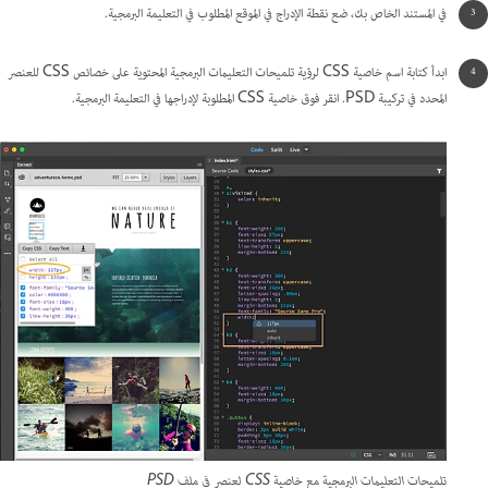
في المستند الخاص بك، ضع نقطة الإدراج في الموقع المطلوب في التعليمة البرمجية.
ابدأ كتابة اسم خاصية CSS لرؤية تلميحات التعليمات البرمجية المحتوية على خصائص CSS للعنصر
المحدد في تركيبة PSD. انقر فوق خاصية CSS المطلوبة لإدراجها في التعليمة البرمجية.
تلميحات التعليمات البرمجية مع خاصية CSS لعنصر في ملف PSD