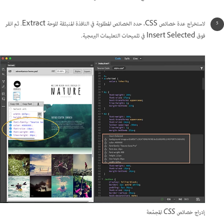
لاستخراج عدة خصائص CSS، حدد الخصائص المطلوبة في النافذة المنبثقة للوحة Extract. ثم انقر
فوق Insert Selected في تلميحات التعليمات البرمجية.
إدراج خصائص CSS المجمّعة