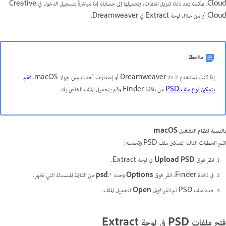
Cloud. يمكنك بعد ذلك تنزيل الملفات، وتحميلها إلى حسابك إما مباشرةً بتسجيل الدخول في Creative
Cloud أو من خلال لوحة Extract في Dreamweaver.
ملاحظة
إذا كنت تستخدم Dreamweaver 21.2 أو إصدارات أحدث على جهاز macOS،
فقم
بتمكين نوع ملف PSD
من نافذة Finder وقم بتحميل الملف الخاص بك.
بالنسبة لنظام التشغيل macOS
اتبع الخطوات التالية لتمكين ملف PSD وتحميله:
انقر فوق
Upload PSD
في لوحة Extract.
في نافذة Finder، انقر فوق
Options
وحدد
*.psd
من القائمة المنسدلة التي تظهر.
حدد ملف PSD ثم انقر فوق
Open
لتحميل الملف.
فتح ملفات PSD في لوحة Extract