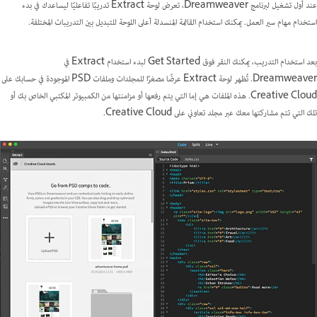
عند أول تشغيل لبرنامج Dreamweaver، تعرض لوحة Extract تدريبًا تفاعليًا ليساعدك في بدء
استخدام مهام سير العمل. يمكنك استخدام القائمة المنسدلة أعلى اللوحة للتبديل بين التدريبات المختلفة.
بعد استخدام التدريب، يمكنك النقر فوق Get Started لبدء استخدام Extract في
Dreamweaver. تُظهر لوحة Extract عرضًا مصغرًا للمجلدات وملفات PSD الموجودة في حسابك على
Creative Cloud. هذه الملفات هي إما التي يتم رفعها أو مزامنتها من الكمبيوتر المكتبي الخاص بك أو
تلك التي تتم مشاركتها معك عبر مجلد تعاوني على Creative Cloud.