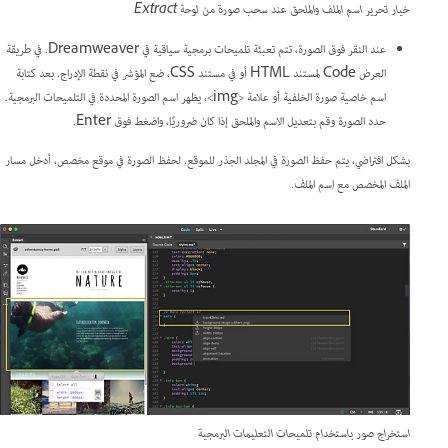
خيار تحرير اسم الملف والملحق عند سحب صورة من لوحة Extract
عند النقر فوق الصورة، تتم تعبئة تلميحات برمجية سياقية في Dreamweaver. في طريقة
العرض Code لمستند HTML أو في مستند CSS، ضع المؤشر في نقطة الإدراج. بعد كتابة
اسم خاصية صورة الخلفية أو علامة <img>، يظهر اسم الصورة المحددة في التلميحات البرمجية.
حدد الصورة وقم بتعديل الاسم والملحق إذا كان ضروريًا، واضغط فوق Enter.
بشكل افتراضي، يتم حفظ الصورة في المجلد الجذر للموقع. لحفظ الصورة في موقع مخصص، أدخل مسار
الملف المخصص مع اسم الملف.
استخراج صور باستخدام تلميحات التعليمات البرمجية