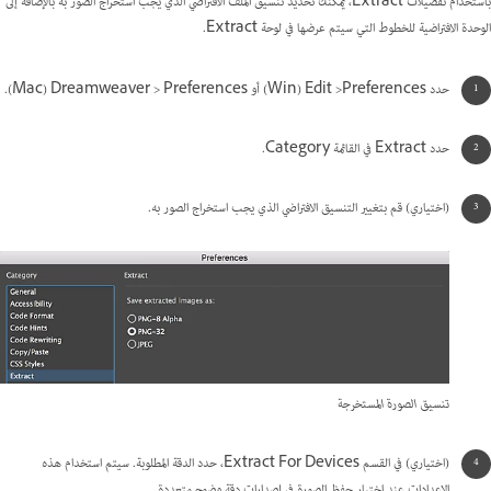
باستخدام تفضيلات Extract، يمكنك تحديد تنسيق الملف الافتراضي الذي يجب استخراج الصور به بالإضافة إلى
الوحدة الافتراضية للخطوط التي سيتم عرضها في لوحة Extract.
حدد ‎Edit >Preferences‎ ‏(Win)‏ أو ‎Dreamweaver > Preferences‎ ‏(Mac).
حدد Extract في القائمة Category.
(اختياري) قم بتغيير التنسيق الافتراضي الذي يجب استخراج الصور به.
تنسيق الصورة المستخرجة
(اختياري) في القسم Extract For Devices، حدد الدقة المطلوبة. سيتم استخدام هذه
الإعدادات عند اختيار حفظ الصورة في إصدارات دقة وضوح متعددة.