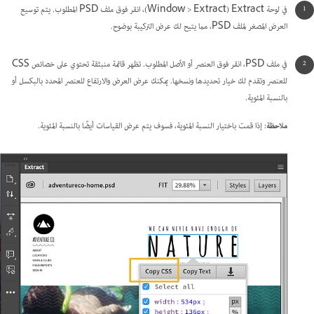
في لوحة Extract‏ ‎‏(‎Window > Extract‎‎)، انقر فوق ملف PSD المطلوب. يتم توسيع
العرض المصغر لملف PSD، مما يتيح لك عرض التركيبة بوضوح.
في ملف PSD، انقر فوق العنصر أو الأصل المطلوب. تظهر قائمة منبثقة تحتوي على خصائص CSS
للعنصر وتقدم لك خيار تحديدها ونسخها. يمكنك عرض العرض والارتفاع للعنصر المحدد بالبكسل أو
بالنسبة المئوية.
ملاحظة
: إذا قمت باختيار النسبة المئوية، فسوف يتم عرض القياسات أيضًا بالنسبة المئوية.