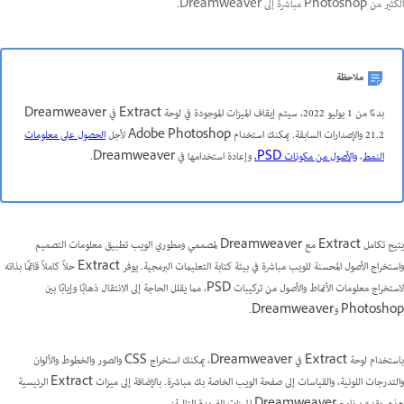
الكثير من Photoshop مباشرةً إلى Dreamweaver.
ملاحظة
بدءًا من 1 يوليو 2022، سيتم إيقاف الميزات الموجودة في لوحة Extract في Dreamweaver
21.2 والإصدارات السابقة. يمكنك استخدام Adobe Photoshop لأجل
الحصول على معلومات
النمط
،
والأصول من مكونات PSD،
وإعادة استخدامها في Dreamweaver.
يتيح تكامل Extract مع Dreamweaver لمصممي ومطوري الويب تطبيق معلومات التصميم
واستخراج الأصول المحسنة للويب مباشرة في بيئة كتابة التعليمات البرمجية. يوفر ‏‫Extract حلاً كاملاً قائمًا بذاته
لاستخراج معلومات الأنماط والأصول من تركيبات PSD، مما يقلل الحاجة إلى الانتقال ذهابًا وإيابًا بين
Photoshop وDreamweaver.
باستخدام ‏‫لوحة Extract في Dreamweaver‬، يمكنك استخراج CSS والصور والخطوط والألوان
والتدرجات اللونية، والقياسات إلى صفحة الويب الخاصة بك مباشرة. بالإضافة إلى ميزات Extract الرئيسية