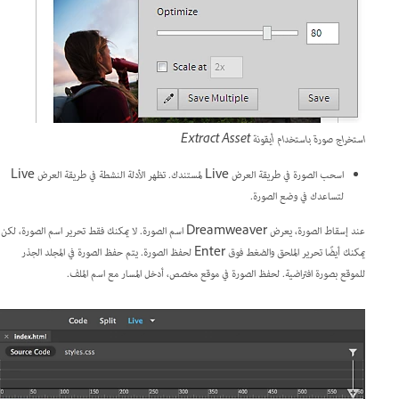
استخراج صورة باستخدام أيقونة Extract Asset
اسحب الصورة في طريقة العرض Live لمستندك. تظهر الأدلة النشطة في طريقة العرض Live
لتساعدك في وضع الصورة.
عند إسقاط الصورة، يعرض Dreamweaver اسم الصورة. لا يمكنك فقط تحرير اسم الصورة، لكن
يمكنك أيضًا تحرير الملحق والضغط فوق Enter لحفظ الصورة. يتم حفظ الصورة في المجلد الجذر
للموقع بصورة افتراضية. لحفظ الصورة في موقع مخصص، أدخل المسار مع اسم الملف.