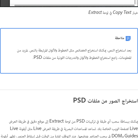
خيار Copy Text في لوحة Extract
ملاحظة
بعد استخراج النص، يمكنك استخراج الخصائص مثل الخطوط والألوان المرتبطة بالنص. لمزيد من
المعلومات، راجع
استخراج الخطوط والألوان والتدرجات اللونية من ملفات PSD.
استخراج الصور من ملفات PSD
يمكنك ببساطة سحب أي طبقة في تركيبات PSD من لوحة Extract إلى موقع دقيق في طريقة العرض
Live لصفحة الويب الخاصة بك. تساعد المساعدات البصرية في طريقة العرض Live مثل أيقونة Live
Guides وDOM في سحب العناصر ووضعها. عند التوقف لفترة من الوقت قبل إسقاط العنصر، تظهر أيقونة