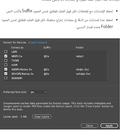
لحفظ الإصدارات مع الملحقات، انقر فوق الصف المطابق ضمن العمود Suffix واكتب النص.
لحفظ عدة إصدارات من الدقة في مجلدات إخراج منفصلة، انقر فوق الصف المطابق ضمن العمود
Folder وحدد المسار النسبي.