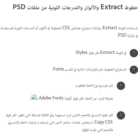
خطوط Extract والألوان والتدرجات اللونية من ملفات PSD
باستخدام اللوحة Extract، يمكنك استخراج خصائص CSS للخطوط أو الألوان أو التدرجات اللونية المستخدمة
في تركيبة PSD.
في اللوحة Extract انقر فوق Styles.
لاستخراج الخطوط، قم بالإجراءات التالية في القسم Fonts.
قم بتوسيع نوع الخط المطلوب.
لمعرفة المزيد عن الخط، انقر فوق أيقونة Adobe Fonts (
).
انقر فوق التنسيق والحجم اللذين تريد نسخهما، وفي القائمة المنبثقة التي تظهر، انقر فوق
Copy CSS. استخلص علامات عناصر النص التي تستخدم خيارات الخط والتنسيق
والحجم التي نقرت فوقها.