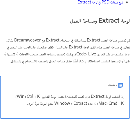
فتح ملفات PSD في لوحة Extract
لوحة Extract ومساحة العمل
تم تصميم مساحة العمل Extract لمساعدتك في استخدام Extract مع Dreamweaver بشكل
فعال. في مساحة العمل هذه، تظهر لوحة Extract على اليسار وتظهر صفحتك على الويب على اليمين في
عرض مقسم (طريقتا العرض Live وCode). يمكنك تخصيص مساحة العمل بسحب اللوحات أو تثبيتها أو
طيها أو توسيعها لتناسب احتياجاتك. يمكنك أيضًا حفظ مساحة العمل المخصصة للاستخدام في المستقبل.
ملاحظة
إذا أغلقت لوحة Extract دون قصد، فاستخدم اختصار لوحة المفاتيح: Ctrl + K ‏(Win)؛‏
Cmd + K ‏(Mac) أو حدد ‎Window > Extract‎‎ لفتح اللوحة مرةً أخرى.