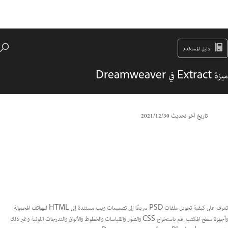
دليل المستخدم
ميزة Extract في Dreamweaver
تاريخ آخر تحديث
30‏/12‏/2021
تعرف على كيفية تحويل ملفات PSD سريعًا إلى تصميمات ويب مستندة إلى HTML للهواتف المحمولة
وأجهزة سطح المكتب. قم باستخراج CSS والصور والقياسات والخطوط والألوان والتدرجات اللونية وغير ذلك