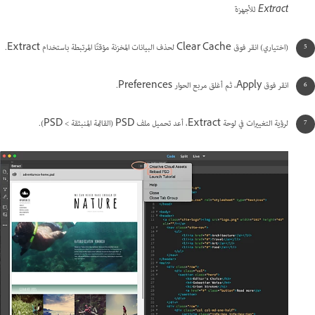
Extract للأجهزة
(اختياري) انقر فوق Clear Cache لحذف البيانات المخزنة مؤقتًا المرتبطة باستخدام Extract.
انقر فوق Apply، ثم أغلق مربع الحوار Preferences.
لرؤية التغييرات في لوحة Extract، أعد تحميل ملف PSD (القائمة المنبثقة > PSD).