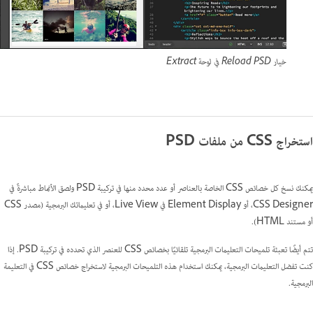
خيار Reload PSD في لوحة Extract
استخراج CSS من ملفات PSD
يمكنك نسخ كل خصائص CSS الخاصة بالعناصر أو عدد محدد منها في تركيبة PSD ولصق الأنماط مباشرةً في
CSS Designer، أو Element Display في Live View، أو في تعليماتك البرمجية (مصدر CSS
أو مستند HTML).
تتم أيضًا تعبئة تلميحات التعليمات البرمجية تلقائيًا بخصائص CSS للعنصر الذي تحدده في تركيبة PSD. إذا
كنت تفضل التعليمات البرمجية، يمكنك استخدام هذه التلميحات البرمجية لاستخراج خصائص CSS في التعليمة
البرمجية.