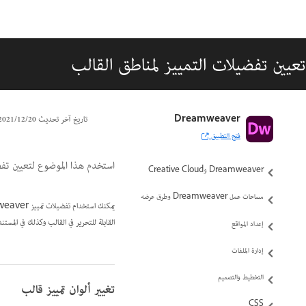
تعيين تفضيلات التمييز لمناطق القالب
دليل مستخدم Dreamweaver
Dreamweaver
تاريخ آخر تحديث
20‏/12‏/2021
فتح التطبيق
مقدمة
استخدم هذا الموضوع لتعيين تفضيلات ال
Dreamweaver وCreative Cloud
مساحات عمل Dreamweaver وطرق عرضه
القابلة للتحرير في القالب وكذلك في المستند
إعداد المواقع
إدارة الملفات
التخطيط والتصميم
تغيير ألوان تمييز قالب
CSS