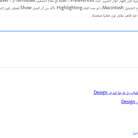
في حالة إظهار عناصر غير مرئية دون إظهار ألوان
Preferences (في نظام التشغيل Macintosh)، ثم حدد الفئة g
 فيه ظاهر مقابل لون خلفية صفحتك.
الب في طريقة العرض Design
De
رنت