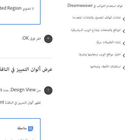
فوائد استخدام القوالب في Dreamweaver
لا تحتوي Nested Region على الخيار Show؛ يتحكم في عرضه الخيار Editable Region.
شاشات الهاتف المحمول والشاشات المتعددة
المواقع والصفحات ونماذج الويب الديناميكية
انقر فوق OK.
إنشاء التطبيقات مرئيًا
اختبار مواقع الويب ومعاينتها ونشرها
استكشاف الأخطاء وإصلاحها
عرض ألوان التمييز في النافذة ument
من Design View، حدد View > Design View Options > Visual Aids > Invisible Elements.
تظهر ألوان التمييز في النافذة document فقط عند تمكين Invisible Elements وتمكين الخيارات الملائمة في تفضيلات Highlighting.
ملاحظة