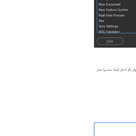
حدد لون تمييز باستخدام منتقي الألوان (أو أدخل قيمة سداسية عشر