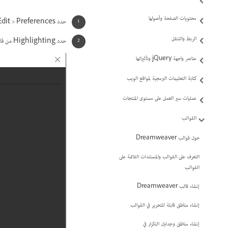
محتويات الصفحة وأصولها
حدد Edit > Preferences ‏(في نظام التشغيل Windows) أو Dreamweaver > Preferences ‏(في نظام التشغيل Macintosh).
الربط والتنقل
حدد Highlighting من قائمة الفئات الموجودة على اليسار.
عناصر واجهة jQuery وتأثيراتها
كتابة التعليمات البرمجية لمواقع الويب
عمليات سير العمل على مستوى المنتجات
القوالب
حول قوالب Dreamweaver
التعرف على القوالب والمستندات القائمة على
القوالب
إنشاء قالب Dreamweaver
إنشاء مناطق قابلة للتحرير في القوالب
إنشاء مناطق وجداول التكرار في