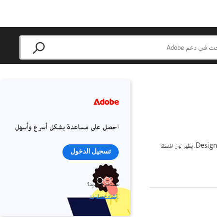
احصل على مساعدة بشكل أسرع وأسهل
يمكنك استخدام تفضيلات تمييز Dreamweaver لتخصيص ألوان التمييز للتخطيطات حول المناطق القابلة للتحرير والمؤمّنة في قالب في طريقة العرض Design. يظهر لون المنطقة
تسجيل الدخول
مستخدم جديد؟
إنشاء حساب ›