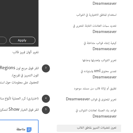
Dreamweaver
استخدام المناطق الاختيارية في القوالب
تحديد سمات العلامات القابلة للتحرير في
Dreamweaver
كيفية إنشاء قوالب متداخلة في
Dreamweaver
تغيير ألوان تمييز قالب
تحرير القوالب وتحديثها وحذفها
تصدير محتوى xml واستيراده في
للون التمييز في المربع).
Dreamweaver
للحصول على معلومات حول استخد
تطبيق أو إزالة قالب من مستند موجود
(اختياري) كرر العملية لأنواع م
تحرير المحتوى في قوالب Dreamweaver
انقر فوق الخيار Show لتمكين أو تعطيل عرض الألوان في النافذة Document.
قواعد بناء الجملة لعلامات القوالب في
Dreamweaver
تعيين تفضيلات التمييز لمناطق القالب
ملاحظة