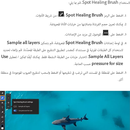
لاستخدام Spot Healing Brush، قم بما يلي:
اضغط على الرمز
Spot Healing Brush
(
) من شريط الأدوات.
يمكنك تعيين حجم الفرشاة وصلابتها من خيارات الأداة المعروضة.
اضغط على (
) للوصول إلى مزيد من الإعدادات.
في لوحة إعدادات
Spot Healing Brush
المعروضة، قم بتمكين
Sample all layers
لاستخدام كل الطبقات المرئية في مستندك كمصدر لتطبيق التنقيح على الطبقة المحدَّدة. قم بإلغاء تحديد
Sample All Layers
، لاختبار عيّنات من الطبقة النشطة فقط. يمكنك أيضًا تمكين / تعطيل
Use
pressure for size
حسب الحاجة.
اضغط على المنطقة في المستند التي ترغب في تنقيحها أو اضغط واسحب لتنقيح العيوب الموجودة في منطقة
أكبر.