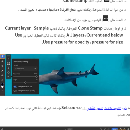
اضغط على
لتحديد الأداة
Clone stamp
.
من خيارات الأداة المعروضة، يمكنك تغيير
شعاع الفرشاة وصلابتها وعتامتها
و
تعيين المصدر
.
اضغط على (
) للوصول إلى مزيد من الإعدادات.
في لوحة
إعدادات Clone Stamp
المعروضة، يمكنك تحديد
Sample
—
و
All layers
. يمكنك كذلك تمكين/تعطيل الخيارين
Use
pressure for size
و
Use pressure for opacity
.
6.
قم بتنشيط اختصار اللمس الأساسي
إلى
Set source
واضغط فوق المنطقة التي تريد تحديدها كمصدر
للاستنساخ.