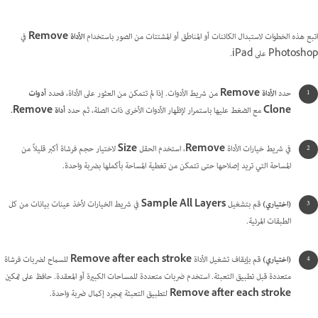
اتبع هذه الخطوات لاستبدال الكائنات أو المناطق أو المشتتات من الصور باستخدام
الأداة Remove
في
Photoshop على iPad.
حدد
الأداة Remove
من شريط الأدوات. إذا لم تتمكن من العثور على الأداة، فحدد
أدوات
Clone
مع الضغط عليها باستمرار لإظهار الأدوات الأخرى ذات الصلة، ثم حدد
أداة Remove
.
في شريط خيارات الأداة
Remove
، استخدم الحقل
Size
لاختيار حجم فرشاة أكبر قليلاً من
المساحة التي تريد إصلاحها حتى تتمكن من تغطية المساحة بأكملها بضربة واحدة.
(اختياري)
قم بتشغيل
Sample All Layers
في شريط الخيارات لأخذ عينات بيانات من كل
الطبقات المرئية.
(اختياري)
قم بإيقاف تشغيل الأداة
Remove after each stroke
للسماح لضربات فرشاة
متعددة قبل تطبيق التعبئة. استخدم ضربات متعددة للمساحات الكبيرة أو المعقدة. حافظ على تمكين
Remove after each stroke
لتطبيق التعبئة بمجرد إكمال ضربة واحدة.