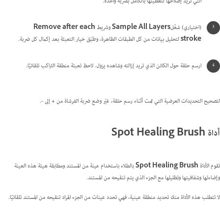
التي تريد إصلاحها لتغطيتها بالكامل بضربة واحدة.
(اختياري) شغّل
Sample All Layers
وشريط
Remove after each
stroke
لتحليل بيانات من كل الطبقات الظاهرة، وطبّق خيار التعبئة بعد إكمال كل ضربة.
ارسم حلقة حول الكائن الذي تريد إزالته وشاهده يزول. لاحظ تعبئة منطقة التراكب تلقائيًا.
لتصحيح التحديدات العرضية التي تمت أثناء رسم حلقة، غيّر وضع ضربة الفرشاة من
+
إلى
-
.
أداة Spot Healing Brush
تقوم الأداة
Spot Healing Brush
بالطلاء باستخدام عينة من المستند ومطابقة هيئة هذه العينة
وإضاءتها وشفافيتها وتظليلها مع الجزء الذي يتم تنقيحه من المستند.
لا تتطلب هذه الأداة منك تحديد منطقة عينية، فهي تحدد عينات من الجزء المراد تنقيحه من المستند تلقائيًا.