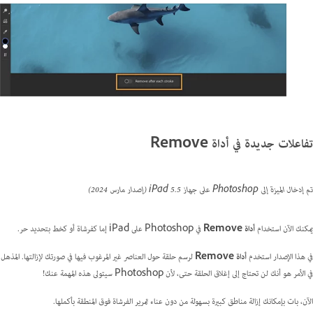
تفاعلات جديدة في أداة Remove
تم إدخال الميزة إلى Photoshop على جهاز iPad 5.5 (إصدار مارس 2024)
يمكنك الآن استخدام
أداة Remove
في Photoshop على iPad إما كفرشاة أو كخط بتحديد حر.
في هذا الإصدار استخدم
أداة Remove
لرسم حلقة حول العناصر غير المرغوب فيها في صورتك لإزالتها. المذهل
في الأمر هو أنك لن تحتاج إلى إغلاق الحلقة حتى، لأن Photoshop سيتولى هذه المهمة عنك!
الآن، بات بإمكانك إزالة مناطق كبيرة بسهولة من دون عناء تمرير الفرشاة فوق المنطقة بأكملها.