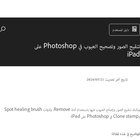
دليل المستخدم
تنقيح الصور وتصحيح العيوب في Photoshop على
iPad
تاريخ آخر تحديث
21‏/05‏/2024
يمكنك تنقيح الصور وإصلاح العيوب فيها باستخدام أداة Remove، وأدوات Spot healing brush
وClone stamp في Photoshop على iPad.
المواضيع في هذه المقالة: