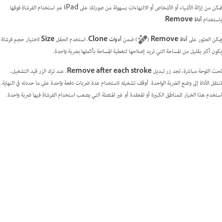
تمكن من إزالة الأشياء أو الأشخاص أو الالتهاءات بسهولة من صورتك على iPad عبر استخدام الفرشاة فوقها
باستخدام
أداة Remove
.
يمكن العثور على
أداة Remove
(
)
ضمن
أدوات Clone
. استخدم الحقل
Size
لاختيار حجم فرشاة
يكون أكبر بقليل من المساحة التي تريد إصلاحها لتغطية المساحة بأكملها بضربة واحدة.
تحت اللوحة مباشرة، تجد زر تبديل
Remove after each stroke
. عند ترك الزر قيد التشغيل،
تنتقل الأداة إلى وضع الضربة الواحدة. أوقف تشغيله لاستخدام عدة ضربات دفعة واحدة على ما حددته في النهاية.
استخدم هذا الخيار للمناطق الكبيرة أو المعقدة أو غير المتصلة التي يصعب استخدام الفرشاة فيها ضربة واحدة.