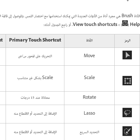
الأداة Brush هي مجرد أداة من الأدوات العديدة التي يمكنك استخدامها مع اختصار اللمس. وللوصول إلى قائمة الأدوات المُستخدَمة مع اختصارات اللمس في Photoshop على جهاز iPad من داخل التطبيق، انتقل إلى
Help (
) >‏ View touch shortcuts
، أو راجِع الجدول أدناه:
الرمز
الأداة
Primary Touch Shortcut
ut
Move
التحريك على المحور س/ص
Scale
Scale بشكل غير متناسب
Rotate
محاذاة عند 15 درجات
Lasso
الإضافة إلى التحديد أو الاقتطاع منه
التحديد السريع
الإضافة إلى التحديد أو الاقتطاع منه