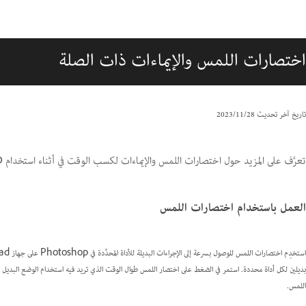
اختصارات اللمس والإيماءات ذات الصلة
تاريخ آخر تحديث
28‏/11‏/2023
تعرَّف على المزيد حول اختصارات اللمس والإيماءات لكسب الوقت في أثناء استخدام Photoshop على جهاز iPad.
العمل باستخدام اختصارات اللمس
بديلين لكل أداة محددة. استمر في الضغط على اختصار اللمس طوال الوقت الذي تريد فيه استخدام الوضع البديل لل
اللمس.