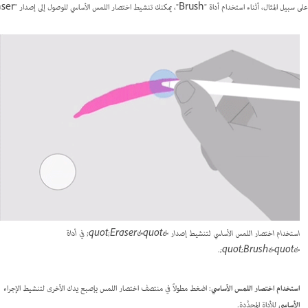
على سبيل المثال، أثناء استخدام أداة "Brush"، يمكنك تنشيط اختصار اللمس الأساسي للوصول إلى إصدار "Eraser" من "Brush"، ويمكنك تنشيط اختصار اللمس الثانوي للتبديل إلى أداة "Eyedropper".
استخدام اختصار اللمس الأساسي لتنشيط إصدار &quot;Eraser&quot; في أداة
&quot;Brush&quot;.
استخدام اختصار اللمس الأساسي
: اضغط مطولاً في منتصف اختصار اللمس بإصبع يدك الأخرى لتنشيط الإجراء
الأساسي
للأداة المحدَّدة.