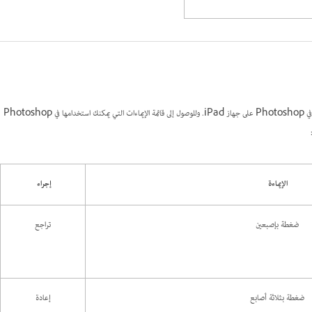
يمكنك بسرعة تنفيذ إجراءات شائعة ومفيدة باستخدام الإيماءات للتفاعل مع واجهة المستخدم التي تعمل باللمس في Photoshop على جهاز iPad. وللوصول إلى قائمة الإيماءات التي يمكنك استخدامها في Photoshop
الإيماءة
إجراء
ضغطة بإصبعين
تراجع
ضغطة بثلاثة أصابع
إعادة