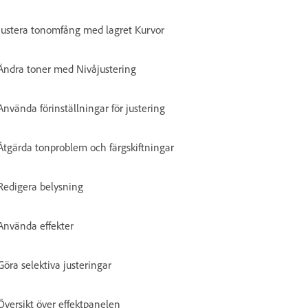
Justera tonomfång med lagret Kurvor
Ändra toner med Nivåjustering
Använda förinställningar för justering
Åtgärda tonproblem och färgskiftningar
Redigera belysning
Använda effekter
Göra selektiva justeringar
Översikt över effektpanelen