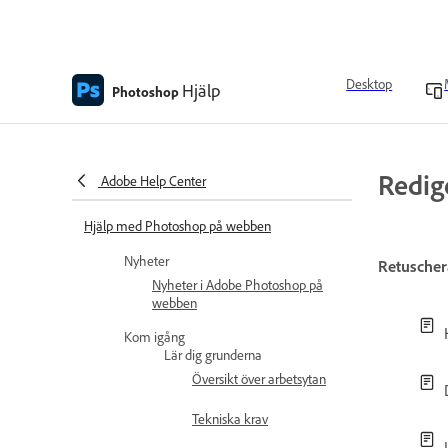
Desktop
Hjälp
Photoshop
Redig
Adobe Help Center
Hjälp med Photoshop på webben
Nyheter
Retuscher
Nyheter i Adobe Photoshop på
webben
Kom igång
Lär dig grunderna
Översikt över arbetsytan
Tekniska krav