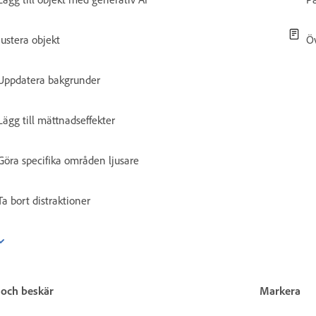
Justera objekt
Öv
Uppdatera bakgrunder
Lägg till mättnadseffekter
Göra specifika områden ljusare
Ta bort distraktioner
och beskär
Markera