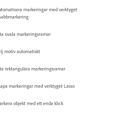
utomatisera markeringar med verktyget
nabbmarkering
ta ovala markeringsramar
lj motiv automatiskt
ta rektangulära markeringsramar
kapa markeringar med verktyget Lasso
rkera objekt med ett enda klick