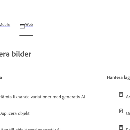
Mobile
Web
era bilder
a
Hantera lag
Hämta liknande variationer med generativ AI
A
Duplicera objekt
O
Lägg till objekt med generativ AI
Pa