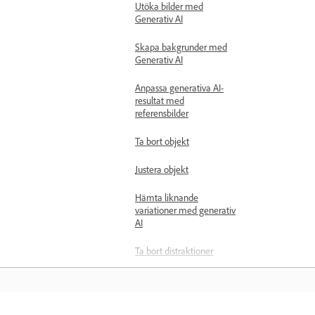
Utöka bilder med
Generativ AI
Skapa bakgrunder med
Generativ AI
Anpassa generativa AI-
resultat med
referensbilder
Ta bort objekt
Justera objekt
Hämta liknande
variationer med generativ
AI
Ta bort distraktioner
Lägg till ett fyllningslager
Markera detaljer med