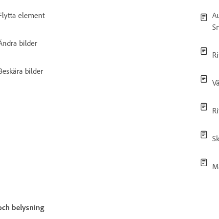
Flytta element
A
S
Ändra bilder
Ri
Beskära bilder
Vä
Ri
S
Ma
och belysning