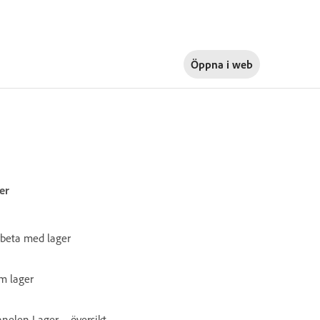
Öppna i
web
er
rbeta med lager
m lager
nelen Lager – översikt