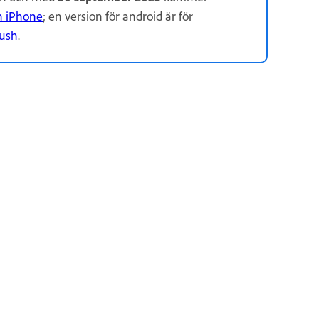
n iPhone
; en version för android är för
Rush
.