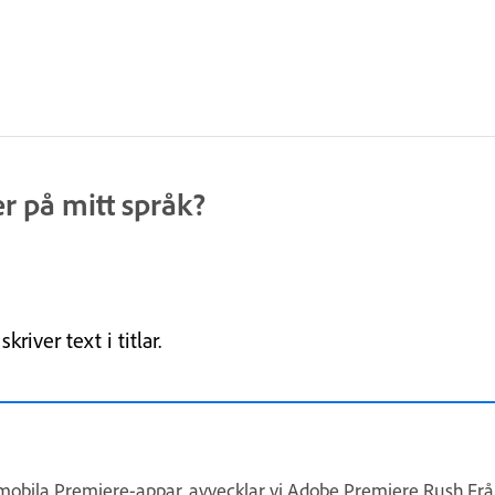
er på mitt språk?
river text i titlar.
 mobila Premiere-appar, avvecklar vi Adobe Premiere Rush.F