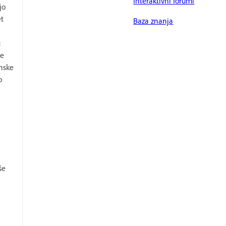
Interaktivni forumi
jo
et
Baza znanja
«
ne
enske
o
še