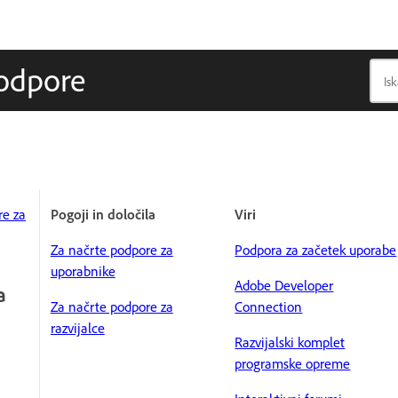
podpore
re za
Pogoji in določila
Viri
Za načrte podpore za
Podpora za začetek uporabe
uporabnike
Adobe Developer
a
Za načrte podpore za
Connection
razvijalce
Razvijalski komplet
programske opreme