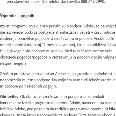
predstavnikom, pokličite telefonsko številko 888-649-2990.
1
Opomba k pogodbi
Izbirni programi, objavljeni v pravilniku o podpori Adobe, so na voljo 
danes, vendar bodo za obstoječe stranke začeli veljati v času njihove
naslednje obnovitve pogodbe o vzdrževanju in podpori. Adobe bo še
naprej sporočal najmanj 12 mesecev vnaprej, ko se bo približeval ko
življenjskega cikla podpore za izdelek. Med tem časom ostane vaša
obstoječa pogodba/pogodbe o vzdrževanju in podpori v polni veljavi 
nespremenjena.
Z vašim predstavnikom za račun Adobe se dogovorite o podrobnostih
nadomestilu za letno podporo. Na voljo sta vam tudi tekoče vzdrževa
in podpora po naslednjih pogojih:
Obnovitve
. Ob obnovitvi vzdrževanja in podpore za katerekoli
komercialne izdelke programske opreme Adobe, navedene na sezn
izdelkov Adobe, pod pogojem da različica programske opreme ni bila
ukinjena, znaša letno nadomestilo za podporo (i) za začetno obdobje