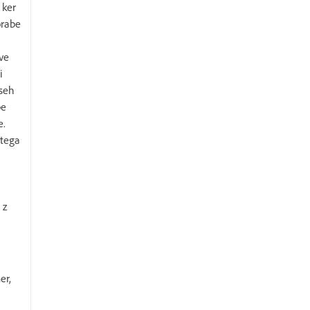
 ker
orabe
tve
i
vseh
be
e.
 tega
 z
er,