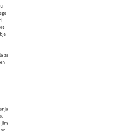
u,
nega
i
ora
bje
la za
cen
o
hanja
a.
e jim
 po