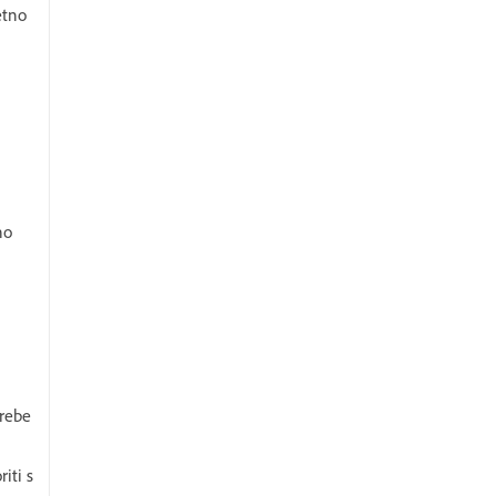
etno
no
a
trebe
iti s