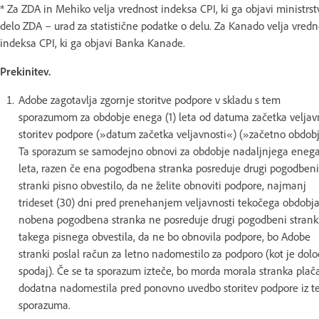
* Za ZDA in Mehiko velja vrednost indeksa CPI, ki ga objavi ministrst
delo ZDA – urad za statistične podatke o delu. Za Kanado velja vredn
indeksa CPI, ki ga objavi Banka Kanade.
Prekinitev.
Adobe zagotavlja zgornje storitve podpore v skladu s tem
sporazumom za obdobje enega (1) leta od datuma začetka veljav
storitev podpore (»datum začetka veljavnosti«) (»začetno obdobj
Ta sporazum se samodejno obnovi za obdobje nadaljnjega enega
leta, razen če ena pogodbena stranka posreduje drugi pogodbeni
stranki pisno obvestilo, da ne želite obnoviti podpore, najmanj
trideset (30) dni pred prenehanjem veljavnosti tekočega obdobja
nobena pogodbena stranka ne posreduje drugi pogodbeni strank
takega pisnega obvestila, da ne bo obnovila podpore, bo Adobe
stranki poslal račun za letno nadomestilo za podporo (kot je dol
spodaj). Če se ta sporazum izteče, bo morda morala stranka plača
dodatna nadomestila pred ponovno uvedbo storitev podpore iz t
sporazuma.