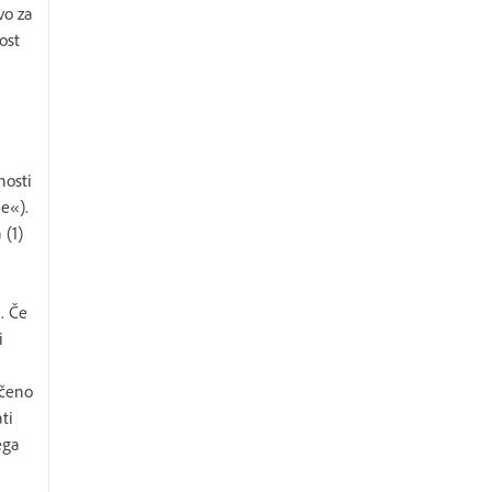
vo za
ost
nosti
e«).
 (1)
. Če
i
očeno
ti
ega