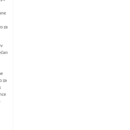
šane
o za
ev
večan
me
o za
k
ence
a