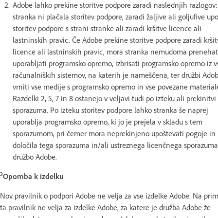
Adobe lahko prekine storitve podpore zaradi naslednjih razlogov:
stranka ni plačala storitev podpore, zaradi žaljive ali goljufive up
storitev podpore s strani stranke ali zaradi kršitve licence ali
lastninskih pravic. Če Adobe prekine storitve podpore zaradi krši
licence ali lastninskih pravic, mora stranka nemudoma prenehat
uporabljati programsko opremo, izbrisati programsko opremo iz 
računalniških sistemov, na katerih je nameščena, ter družbi Ado
vrniti vse medije s programsko opremo in vse povezane material
Razdelki 2, 5, 7 in 8 ostanejo v veljavi tudi po izteku ali prekinitvi
sporazuma. Po izteku storitev podpore lahko stranka še naprej
uporablja programsko opremo, ki jo je prejela v skladu s tem
sporazumom, pri čemer mora neprekinjeno upoštevati pogoje in
določila tega sporazuma in/ali ustreznega licenčnega sporazuma
družbo Adobe.
2
Opomba k izdelku
Nov pravilnik o podpori Adobe ne velja za vse izdelke Adobe. Na prim
ta pravilnik ne velja za izdelke Adobe, za katere je družba Adobe že