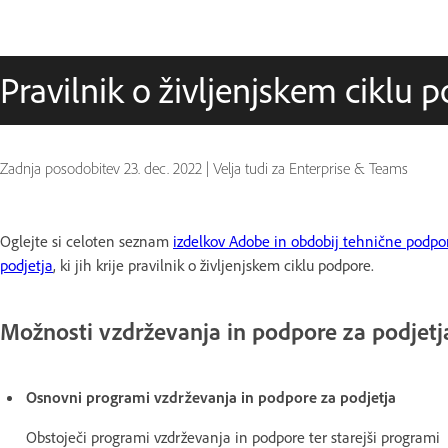
Pravilnik o življenjskem ciklu 
Zadnja posodobitev
23. dec. 2022
|
Velja tudi za Enterprise & Teams
Oglejte si celoten seznam
izdelkov Adobe in obdobij tehnične podpo
podjetja
, ki jih krije pravilnik o življenjskem ciklu podpore.
Možnosti vzdrževanja in podpore za podjetj
Osnovni programi vzdrževanja in podpore za podjetja
Obstoječi programi vzdrževanja in podpore ter starejši programi