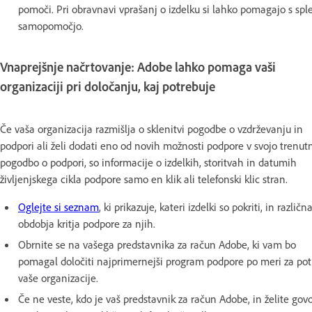
pomoči. Pri obravnavi vprašanj o izdelku si lahko pomagajo s spl
samopomočjo.
Vnaprejšnje načrtovanje: Adobe lahko pomaga vaši
organizaciji pri določanju, kaj potrebuje
Če vaša organizacija razmišlja o sklenitvi pogodbe o vzdrževanju in
podpori ali želi dodati eno od novih možnosti podpore v svojo trenut
pogodbo o podpori, so informacije o izdelkih, storitvah in datumih
življenjskega cikla podpore samo en klik ali telefonski klic stran.
Oglejte si seznam
, ki prikazuje, kateri izdelki so pokriti, in različn
obdobja kritja podpore za njih.
Obrnite se na vašega predstavnika za račun Adobe, ki vam bo
pomagal določiti najprimernejši program podpore po meri za po
vaše organizacije.
Če ne veste, kdo je vaš predstavnik za račun Adobe, in želite govor