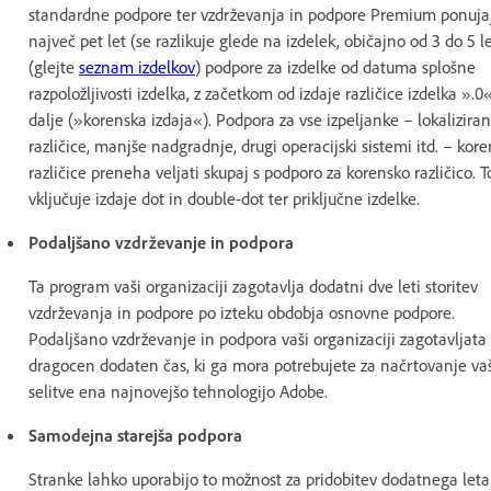
standardne podpore ter vzdrževanja in podpore Premium ponuja
največ pet let (se razlikuje glede na izdelek, običajno od 3 do 5 l
(glejte
seznam izdelkov
) podpore za izdelke od datuma splošne
razpoložljivosti izdelka, z začetkom od izdaje različice izdelka ».0
dalje (»korenska izdaja«). Podpora za vse izpeljanke – lokalizira
različice, manjše nadgradnje, drugi operacijski sistemi itd. – kor
različice preneha veljati skupaj s podporo za korensko različico. T
vključuje izdaje dot in double-dot ter priključne izdelke.
Podaljšano vzdrževanje in podpora
Ta program vaši organizaciji zagotavlja dodatni dve leti storitev
vzdrževanja in podpore po izteku obdobja osnovne podpore.
Podaljšano vzdrževanje in podpora vaši organizaciji zagotavljata
dragocen dodaten čas, ki ga mora potrebujete za načrtovanje va
selitve ena najnovejšo tehnologijo Adobe.
Samodejna starejša podpora
Stranke lahko uporabijo to možnost za pridobitev dodatnega leta