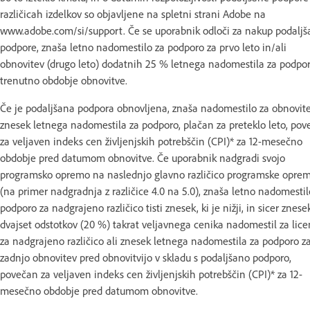
različicah izdelkov so objavljene na spletni strani Adobe na
www.adobe.com/si/support. Če se uporabnik odloči za nakup podalj
podpore, znaša letno nadomestilo za podporo za prvo leto in/ali
obnovitev (drugo leto) dodatnih 25 % letnega nadomestila za podpor
trenutno obdobje obnovitve.
Če je podaljšana podpora obnovljena, znaša nadomestilo za obnovit
znesek letnega nadomestila za podporo, plačan za preteklo leto, po
za veljaven indeks cen življenjskih potrebščin (CPI)* za 12-mesečno
obdobje pred datumom obnovitve. Če uporabnik nadgradi svojo
programsko opremo na naslednjo glavno različico programske opre
(na primer nadgradnja z različice 4.0 na 5.0), znaša letno nadomestil
podporo za nadgrajeno različico tisti znesek, ki je nižji, in sicer znese
dvajset odstotkov (20 %) takrat veljavnega cenika nadomestil za lic
za nadgrajeno različico ali znesek letnega nadomestila za podporo z
zadnjo obnovitev pred obnovitvijo v skladu s podaljšano podporo,
povečan za veljaven indeks cen življenjskih potrebščin (CPI)* za 12-
mesečno obdobje pred datumom obnovitve.