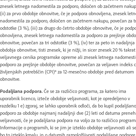
znesek letnega nadomestila za podporo, določen ob začetnem nakup
(ii) za prvo obdobje obnovitve, če je podpora obnovljena, znesek let
nadomestila za podporo, določen on začetnem nakupu, povečan za tr
odstotke (3 %), (iii) za drugo do četrto obdobje obnovitve, če je podp
obnovljena, znesek letnega nadomestila za podporo za prejšnje obdo
obnovitve, povečan za tri odstotke (3 %), (iv) ter za peto in nadaljnja
obdobja obnovitve, tisti znesek, ki je nižji, in sicer znesek 20 % takrat
veljavnega cenika programske opreme ali znesek letnega nadomesti
podporo za prejšnje obdobje obnovitve, povečan za veljaven indeks 
življenjskih potrebščin (CPI)* za 12-mesečno obdobje pred datumom
obnovitve.
Podaljšana podpora.
Če se za različico programa, za katero ima
uporabnik licenco, izteče obdobje veljavnosti, kot je opredeljeno v
razdelku 1 e) zgoraj, se lahko uporabnik odloči, da bo kupil podaljšan
podporo za obdobje najmanj nadaljnji dve (2) leti od datuma prene
veljavnosti, če je podaljšana podpora na voljo za to različico program
Informacije o programih, ki se jim je izteklo obdobje veljavnosti ali s
bo to izteklo kmalu, in o datumih razpoložljivosti podaljšane podpore