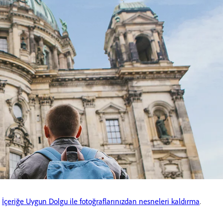
.
İçeriğe Uygun Dolgu ile fotoğraflarınızdan nesneleri kaldırma
.