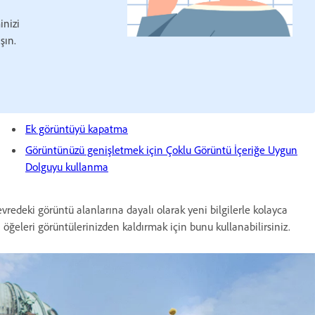
inizi
şın.
Ek görüntüyü kapatma
Görüntünüzü genişletmek için Çoklu Görüntü İçeriğe Uygun
Dolguyu kullanma
redeki görüntü alanlarına dayalı olarak yeni bilgilerle kolayca
öğeleri görüntülerinizden kaldırmak için bunu kullanabilirsiniz.