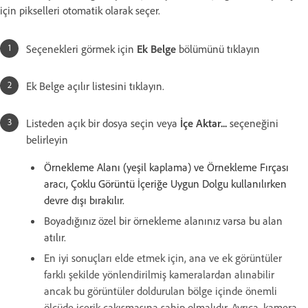
için pikselleri otomatik olarak seçer.
Seçenekleri görmek için
Ek Belge
bölümünü tıklayın
Ek Belge açılır listesini tıklayın.
Listeden açık bir dosya seçin veya
İçe Aktar...
seçeneğini
belirleyin
Örnekleme Alanı (yeşil kaplama) ve Örnekleme Fırçası
aracı, Çoklu Görüntü İçeriğe Uygun Dolgu kullanılırken
devre dışı bırakılır.
Boyadığınız özel bir örnekleme alanınız varsa bu alan
atılır.
En iyi sonuçları elde etmek için, ana ve ek görüntüler
farklı şekilde yönlendirilmiş kameralardan alınabilir
ancak bu görüntüler doldurulan bölge içinde önemli
ölçüde içerik çakışmasına sahip olmalıdır. Ayrıca, kamera