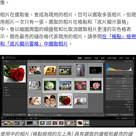
像。
相片在選取後，會成為現用的相片。您可以選取多張相片，但現
用相片一次只有一張。選取的相片在格點和「底片顯示窗格」
中，會以縮圖周圍的細邊框和比取消選取相片更淺的灰色格表
示。顏色最亮的儲存格代表現用的相片。請參閱
在「格點」檢視
和「底片顯示窗格」中選取相片
。
使用中的相片 (格點檢視的左上角) 具有選取的邊框和最亮的儲