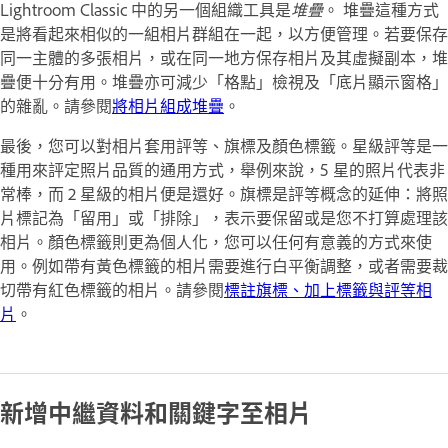
Lightroom Classic 中的另一個組織工具是
堆疊
。 堆疊這種方式
是將看起來相似的一組相片群組在一起，以方便管理。若要保存
同一主體的多張相片，或在同一地方保存相片及其虛擬副本，堆
疊便十分有用。堆疊亦可減少「格點」檢視及「底片顯示窗格」
的雜亂。請參閱
將相片組成堆疊
。
最後，您可以對相片套用評等、旗標及顏色標籤。星級評等是一
種用來評定照片品質的通用方式，舉例來說，5 星的照片代表非
常棒，而 2 星級的相片便是還好。旗標是評等概念的延伸：將照
片標記為「留用」或「排除」，表示要保留或是您不打算處理該
相片。顏色標籤則更為個人化，您可以任何有意義的方式來使
用。例如帶有黃色標籤的相片需要進行白平衡調整，或者需要裁
切帶有紅色標籤的相片。請參閱
標註旗標、加上標籤與評等相
片
。
新增中繼資料和關鍵字至相片