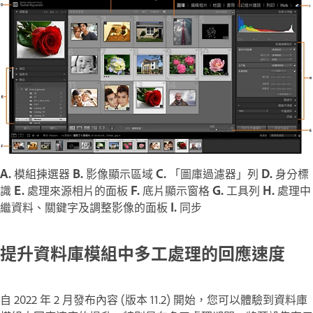
A.
模組揀選器
B.
影像顯示區域
C.
「圖庫過濾器」列
D.
身分標
識
E.
處理來源相片的面板
F.
底片顯示窗格
G.
工具列
H.
處理中
繼資料、關鍵字及調整影像的面板
I.
同步
提升資料庫模組中多工處理的回應速度
自 2022 年 2 月發布內容 (版本 11.2) 開始，您可以體驗到資料庫