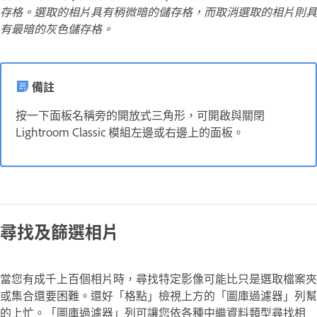
存格。選取的相片具有稍微暗的儲存格，而取消選取的相片則具
有最暗的灰色儲存格。
備註
按一下面板名稱旁的開放式三角形，可開啟與關閉
Lightroom Classic 模組左邊或右邊上的面板。
尋找及篩選相片
當您有成千上百個相片時，尋找特定影像可能比只是選取檔案夾
或集合還要困難。還好「格點」檢視上方的「圖庫過濾器」列幫
的上忙。「圖庫過濾器」列可讓您依各種中繼資料類型尋找相