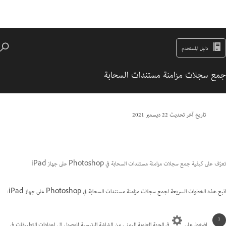
دليل المستخدم
جمع سجلات مزامنة مستندات السحابة
تاريخ آخر تحديث
22 ديسمبر 2021
تعرّف على كيفية جمع سجلات مزامنة مستندات السحابة في Photoshop على جهاز iPad
اتبع هذه الخطوات السريعة لجمع سجلات مزامنة مستندات السحابة في Photoshop على جهاز iPad:
اضغط على
في الجهة العلوية اليمنى من الشاشة الرئيسية للوصول إلى إعدادات التطبيقات في