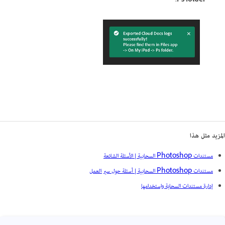
Ps folder.
المزيد مثل هذا
مستندات Photoshop السحابية | الأسئلة الشائعة
مستندات Photoshop السحابية | أسئلة حول سير العمل
إدارة مستندات السحابة واستخدامها