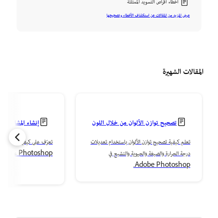
أخطاء أقراص التسويد الممتلئة
عرض المزيد من المقالات عن استكشاف الأخطاء وتصحيحها
المقالات الشهيرة
تصحيح توازن الألوان من خلال اللون
إنشاء المشاريع وإ
والحيوية
تعلم كيفية تصحيح توازن الألوان باستخدام تعديلات
درجة الحرارة والصبغة والحيوية والتشبع في
Photoshop على الكمبيوتر المكتبي.
Adobe Photoshop.