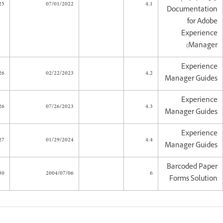
25
07/01/2022
4.1
Documentation
for Adobe
Experience
Manager)
Experience
26
02/22/2023
4.2
Manager Guides
Experience
26
07/26/2023
4.3
Manager Guides
Experience
27
01/29/2024
4.4
Manager Guides
Barcoded Paper
30
2004/07/06
6
Forms Solution