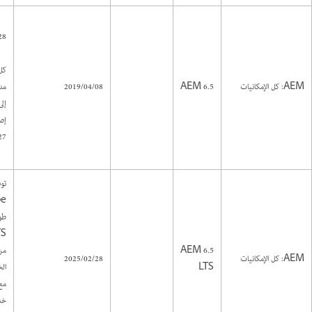
28
كل
AEM: كل الإمكانيات
AEM 6.5
2019/04/08
مد
إص
7.
توف
طوي
TS
AEM 6.5
من
AEM: كل الإمكانيات
2025/02/28
LTS
الخ
مع
خد