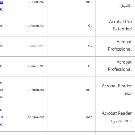
2015
2015/04/07
ال
(كلاسيكي)
07
Acrobat Pro
26
2008/06/23
9.x
Extended
Acrobat
28
2004/12/28
7.x
Professional
Acrobat
03
2006/11/03
8.x
Professional
Acrobat Reader
2020
2020/06/01
ال
2020
0)
 (
Acrobat Reader
2015
2015/04/07
ال
2015 (كلاسيكي)
07