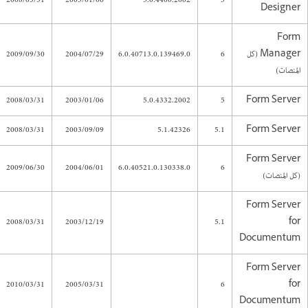
2008/03/31
2003/01/06
5.0.4400.2002
5
Designer
Form
Manager (كل
6
6.0.40713.0.139469.0
2004/07/29
2009/09/30
المنصات)
2008/03/31
2003/01/06
5.0.4332.2002
5
Form Server
2008/03/31
2003/09/09
5.1.42326
5.1
Form Server
Form Server
2009/06/30
2004/06/01
6.0.40521.0.130338.0
6
(كل المنصات)
Form Server
2008/03/31
2003/12/19
5.1
for
Documentum
Form Server
2010/03/31
2005/03/31
6
for
Documentum