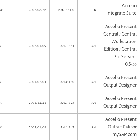
Accelio
30
2002/08/26
6.0.1441.0
6
Integrate Suite
Accelio Present
Central / Central
Workstation
31
2002/01/09
5.4.1.344
5.4
Edition / Central
Pro Server /
OS400
Accelio Present
31
2001/07/04
5.4.0.130
5.4
Output Designer
Accelio Present
31
2001/12/21
5.4.1.325
5.4
Output Designer
Accelio Present
31
2002/01/09
5.4.1.347
5.4
Output Pak for
mySAP.com