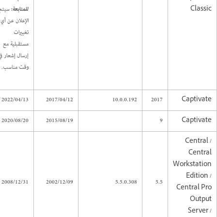
Classic
للمتابعة:
سيتم
الإعلان عن أي
تغييرات
مستقبلية مع
إرسال إشعار في
وقت مناسب.
2022/04/13
2017/04/12
10.0.0.192
2017
Captivate
2020/08/20
2015/08/19
9
Captivate
Central /
Central
Workstation
Edition /
2008/12/31
2002/12/09
5.5.0.308
5.5
Central Pro
Output
Server /