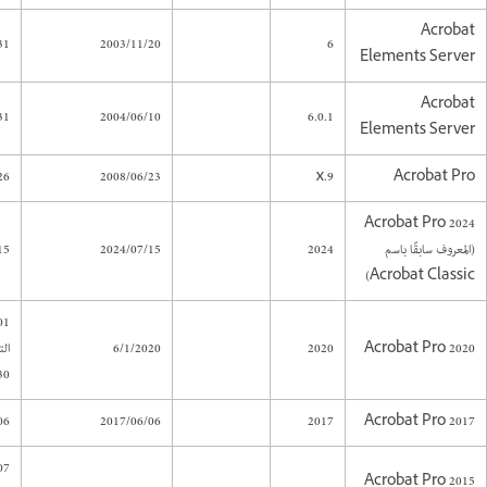
Acrobat
31
2003/11/20
6
Elements Server
Acrobat
31
2004/06/10
6.0.1
Elements Server
26
2008/06/23
9.x
Acrobat Pro
Acrobat Pro 2024
(المعروف سابقًا باسم
2024
2024/07/15
15
Acrobat Classic)
Acrobat Pro 2020
2020
6/1/2020
ال
0)
06
2017/06/06
2017
Acrobat Pro 2017
 (
Acrobat Pro 2015