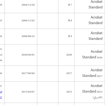
Acrobat
28
2004/12/28
7.x
Standard
Acrobat
03
2006/11/03
8.x
Standard
Acrobat
26
2008/06/23
9.x
Standard
Acrobat
2020
2020/06/01
ال
Standard 2020
0)
Acrobat
06
2017/06/06
2017
Standard 2017
 (
Acrobat
Standard 2015
2015
2015/04/07
ال
(كلاسيكي)
07