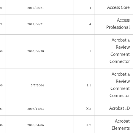
21
2012/06/21
4
Access Core
Access
21
2012/06/21
4
Professional
Acrobat &
Review
30
2003/06/30
1
Comment
Connector
Acrobat &
Review
30
5/7/2004
1.1
Comment
Connector
03
2006/11/03
8.x
Acrobat 3D
Acrobat
06
2005/04/06
7.x
Elements