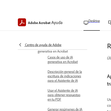
de la IA generativa de
Adobe
Podcasts
Acerca de los podcast en
Desktop
Ayuda
Adobe Acrobat
adobe acrobat
Crear podcast en adobe
acrobat
R
Centro de ayuda de Adobe
Explorar las funciones de IA
generativa en Acrobat
Casos de uso de IA
Úl
generativa en Acrobat
Descripción general de la
A
escritura de indicaciones
para el Asistente de IA
t
Usar el Asistente de IA
para obtener respuestas
Us
en tu PDF
co
Generar resúmenes de IA