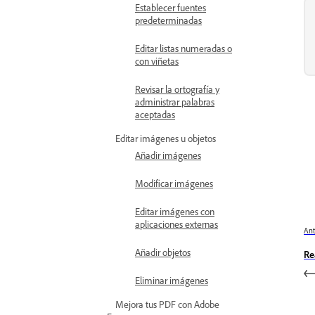
Establecer fuentes
predeterminadas
Editar listas numeradas o
con viñetas
Revisar la ortografía y
administrar palabras
aceptadas
Editar imágenes u objetos
Añadir imágenes
Modificar imágenes
Editar imágenes con
aplicaciones externas
Ant
Añadir objetos
Re
Eliminar imágenes
Mejora tus PDF con Adobe