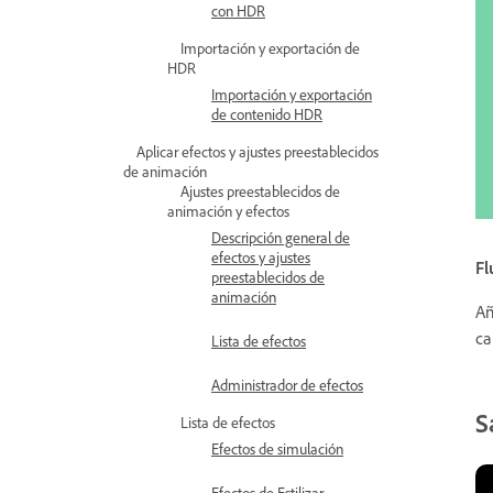
con HDR
Importación y exportación de
HDR
Importación y exportación
de contenido HDR
Aplicar efectos y ajustes preestablecidos
de animación
Ajustes preestablecidos de
animación y efectos
Descripción general de
efectos y ajustes
Fl
preestablecidos de
animación
Añ
ca
Lista de efectos
Administrador de efectos
S
Lista de efectos
Efectos de simulación
Efectos de Estilizar