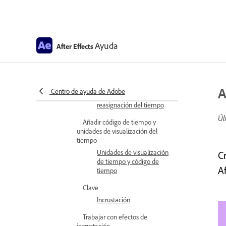
Seguimiento de máscara
Referencia de máscara
Ayuda
Velocidad entre fotogramas clave
After Effects
Velocidad
Ampliación del tiempo y
reasignación del tiempo
A
Centro de ayuda de Adobe
Ampliación del tiempo y
reasignación del tiempo
Úl
Añadir código de tiempo y
unidades de visualización del
tiempo
Unidades de visualización
C
de tiempo y código de
Af
tiempo
Clave
Incrustación
Trabajar con efectos de
incrustación