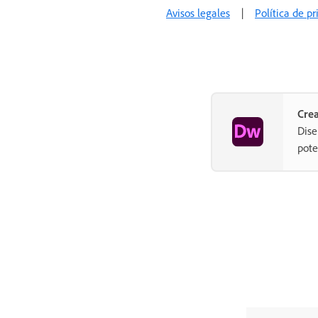
Avisos legales
|
Política de p
Crea
Dise
pote