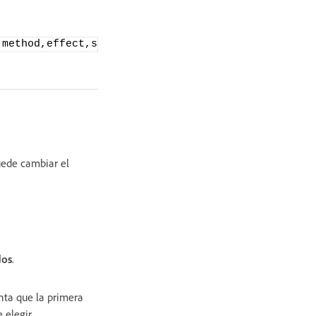
,method,effect,speed
)
{
obj
[
method
](
effect
,
{}
, sp
ede cambiar el
dos
.
nta que la primera
 elegir.