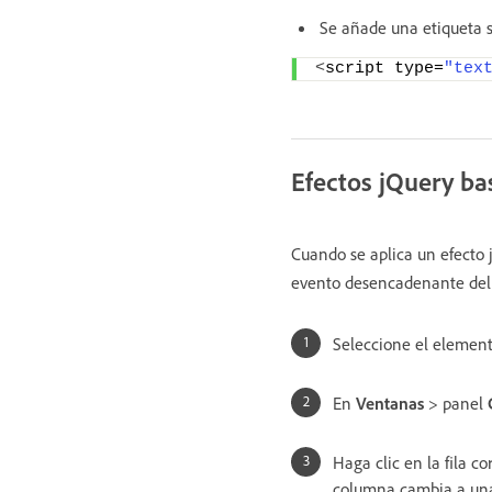
Se añade una etiqueta sc
<
script type=
"tex
Efectos jQuery ba
Cuando se aplica un efecto 
evento desencadenante del
Seleccione el element
En
Ventanas
> panel
Haga clic en la fila 
columna cambia a una 