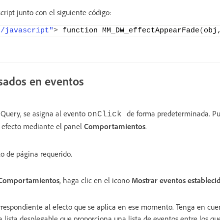
ript junto con el siguiente código:
t/javascript"
>
 function MM_DW_effectAppearFade
(
obj
sados en eventos
jQuery, se asigna al evento
de forma predeterminada. Pu
onClick
 efecto mediante el panel
Comportamientos
.
o de página requerido.
Comportamientos
, haga clic en el icono
Mostrar eventos estableci
correspondiente al efecto que se aplica en ese momento. Tenga en cue
lista desplegable que proporciona una lista de eventos entre los que