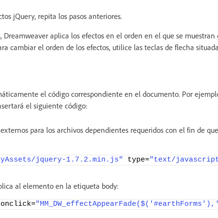
tos jQuery, repita los pasos anteriores.
os, Dreamweaver aplica los efectos en el orden en el que se muestran
ara cambiar el orden de los efectos, utilice las teclas de flecha situad
ticamente el código correspondiente en el documento. Por ejemplo
insertará el siguiente código:
 externos para los archivos dependientes requeridos con el fin de qu
ryAssets/jquery-1.7.2.min.js"
 type=
"text/javascrip
plica al elemento en la etiqueta body:
 onclick=
"MM_DW_effectAppearFade($('#earthForms'),