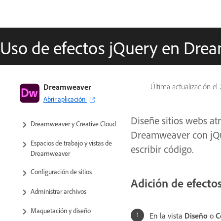
Uso de efectos jQuery en Dre
Guía del usuario de Dreamweaver
Dreamweaver
Última actualización el
Abrir aplicación
Introducción
Diseñe sitios webs atr
Dreamweaver y Creative Cloud
Dreamweaver con jQue
Espacios de trabajo y vistas de
escribir código.
Dreamweaver
Configuración de sitios
Adición de efecto
Administrar archivos
Maquetación y diseño
En la vista
Diseño
o
C