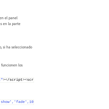
 en el panel
as en la parte
, si ha seleccionado
e funcionen los
t"
><
/script
><
script src=
"jQueryAssets/jquery-ui-ef
'show','fade',1000)"
>
 Earth Forms
<
/li
>