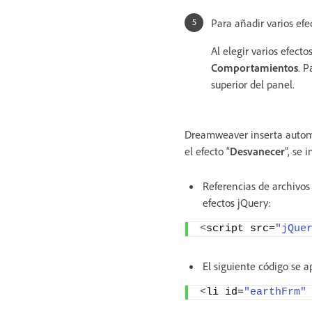
Para añadir varios efec
Al elegir varios efect
Comportamientos
. P
superior del panel.
Dreamweaver inserta automá
el efecto “
Desvanecer
”, se 
Referencias de archivos
efectos jQuery:
<
script src=
"jQue
El siguiente código se a
<
li id=
"earthFrm"