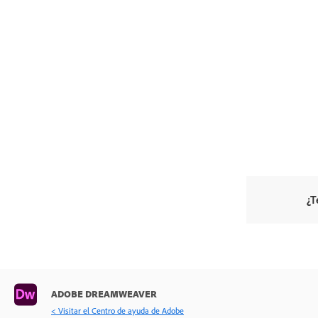
¿T
ADOBE DREAMWEAVER
< Visitar el Centro de ayuda de Adobe