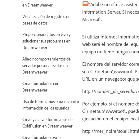
Adobe no ofrece asisten
en Dreamweaver
Information Server. Si nece
Visualización de registros de
Microsoft.
bases de datos
Proporcionar datos en vivo y
Si utiliza Internet Informat
solucionar sus problemas en
web será el nombre del equ
Dreamweaver
equipo no tiene ningún nomb
Añadir comportamientos de
El nombre del servidor corr
servidor personalizados en
sea C:\Inetpub\wwwroot. Pue
Dreamweaver
URL en un navegador que se
Crear formularios con
Dreamweaver
http://
nombre_de_servidor
/
Uso de formularios para recopilar
Por ejemplo, si el nombre 
información de los usuarios
C:\Inetpub\wwwroot\, puede
ejecución en el equipo local
Crear y activar formularios de
ColdFusion en Dreamweaver
http://mer_noire/soleil.htm
Crear formularios web