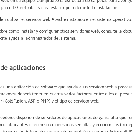
r web en su equipo. Compruebe la estructura de carpetas para averigu
ub o D:\Inetpub. IIS crea esta carpeta durante la instalación.
n utilizar el servidor web Apache instalado en el sistema operativo.
bre cómo instalar y configurar otros servidores web, consulte la do
icite ayuda al administrador del sistema.
 de aplicaciones
 es una aplicación de software que ayuda a un servidor web a proces
icaciones, deberá tener en cuenta varios factores, entre ellos el presu
ar (ColdFusion, ASP o PHP) y el tipo de servidor web.
eedores disponen de servidores de aplicaciones de gama alta que re
tros fabricantes ofrecen soluciones más sencillas y económicas (por e
aciones están integrados en servidores web (por ejemplo, Microsoft II