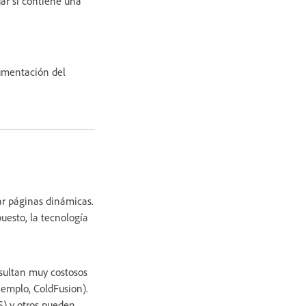
ar si contiene una
cumentación del
ar páginas dinámicas.
puesto, la tecnología
sultan muy costosos
jemplo, ColdFusion).
S) y otros pueden