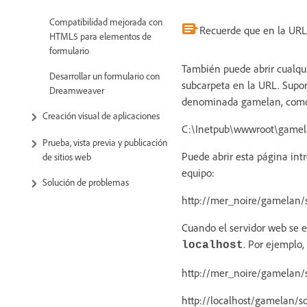
Compatibilidad mejorada con
Recuerde que en la URL 
HTML5 para elementos de
formulario
También puede abrir cualqui
Desarrollar un formulario con
subcarpeta en la URL. Supo
Dreamweaver
denominada gamelan, como 
Creación visual de aplicaciones
C:\Inetpub\wwwroot\gamela
Prueba, vista previa y publicación
Puede abrir esta página in
de sitios web
equipo:
Solución de problemas
http://mer_noire/gamelan/s
Cuando el servidor web se e
. Por ejemplo
localhost
http://mer_noire/gamelan/s
http://localhost/gamelan/so