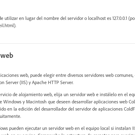
 utilizar en lugar del nombre del servidor o localhost es 127.0.0.1 (p
il.html).
r web
plicaciones web, puede elegir entre diversos servidores web comunes, 
ion Server (IIS) y Apache HTTP Server.
rvicio de alojamiento web, elija un servidor web e instálelo en el equ
s de Windows y Macintosh que deseen desarrollar aplicaciones web C
luido en la edición del desarrollador del servidor de aplicaciones Cold
atuitamente.
ows pueden ejecutar un servidor web en el equipo local si instalan II