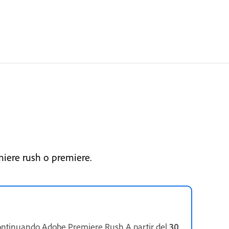
miere rush o premiere.
ontinuando Adobe Premiere Rush.A partir del
30