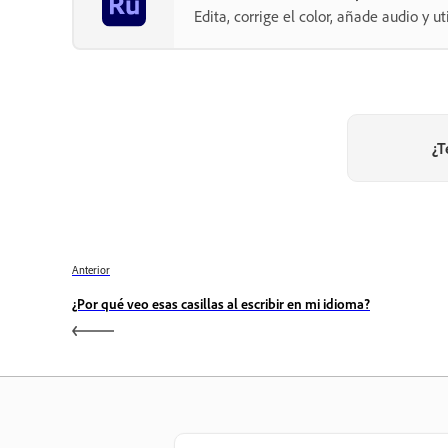
Edita, corrige el color, añade audio y u
¿T
Anterior
¿Por qué veo esas casillas al escribir en mi idioma?