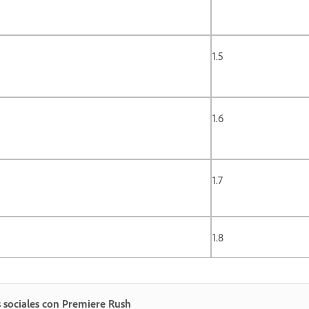
1.5
1.6
1.7
1.8
s sociales con Premiere Rush