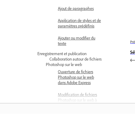
Ajout de paragraphes
Application de styles et de
paramètres prédéfinis
Ajouter ou modifier du
Pré
texte
Sé
Enregistrement et publication
Collaboration autour de fichiers
Photoshop sur le web
Ouverture de fichiers
Photoshop sur le web
dans Adobe Express
Modification de fichiers
Photoshop sur le web à
l’aide d’Adobe Express
Enregistrement d’images
Enregistrement en tant
que documents en ligne
Comprendre