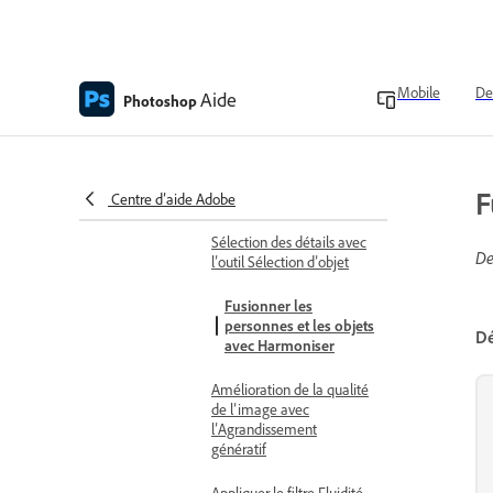
Obtention de variations
similaires avec l’IA
générative
Mobile
De
Aide
Photoshop
Suppression des
distractions
Ajouter un calque de
F
remplissage
Centre d’aide Adobe
Sélection des détails avec
De
l’outil Sélection d’objet
Fusionner les
personnes et les objets
Dé
avec Harmoniser
Amélioration de la qualité
de l’image avec
l’Agrandissement
génératif
Appliquer le filtre Fluidité