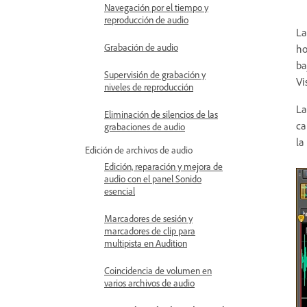
Navegación por el tiempo y
reproducción de audio
La
Grabación de audio
ho
ba
Supervisión de grabación y
Vi
niveles de reproducción
La
Eliminación de silencios de las
ca
grabaciones de audio
la
Edición de archivos de audio
Edición, reparación y mejora de
audio con el panel Sonido
esencial
Marcadores de sesión y
marcadores de clip para
multipista en Audition
Coincidencia de volumen en
varios archivos de audio