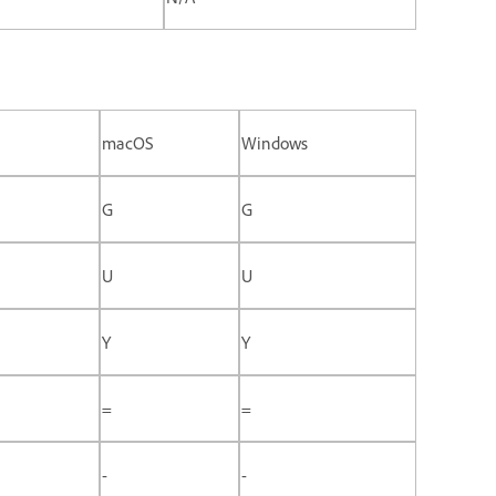
macOS
Windows
G
G
U
U
Y
Y
=
=
-
-