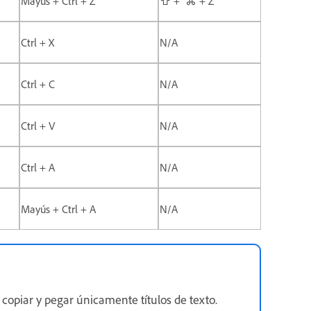
Mayús + Ctrl + Z
⇧ + ⌘ + Z
Ctrl + X
N/A
Ctrl + C
N/A
Ctrl + V
N/A
Ctrl + A
N/A
Mayús + Ctrl + A
N/A
 copiar y pegar únicamente títulos de texto.