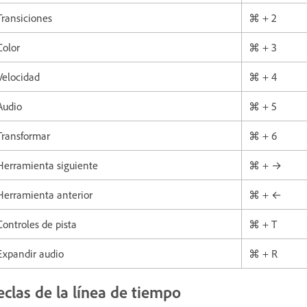
Transiciones
⌘ + 2
Color
⌘ + 3
Velocidad
⌘ + 4
Audio
⌘ + 5
Transformar
⌘ + 6
Herramienta siguiente
⌘ + →
Herramienta anterior
⌘ + ←
Controles de pista
⌘ + T
Expandir audio
⌘ + R
eclas de la línea de tiempo