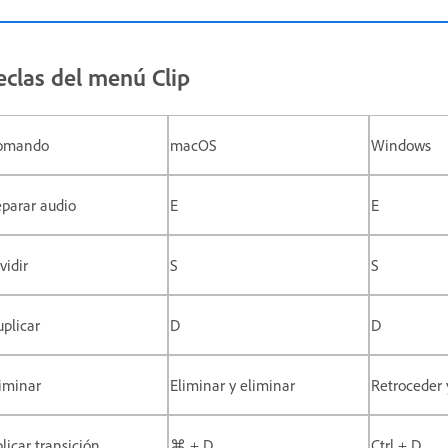
eclas del menú Clip
omando
macOS
Windows
parar audio
E
E
vidir
S
S
plicar
D
D
iminar
Eliminar y eliminar
Retroceder 
licar transición
⌘ + D
Ctrl + D