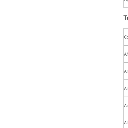
T
C
Añ
Añ
A
Ac
Al