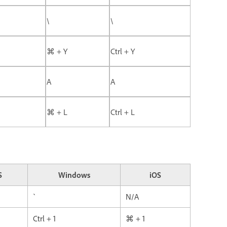
\
\
⌘ + Y
Ctrl + Y
A
A
⌘ + L
Ctrl + L
S
Windows
iOS
`
N/A
Ctrl + 1
⌘ + 1