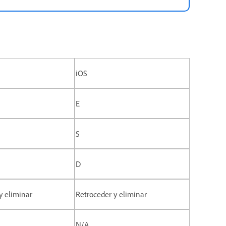
iOS
E
S
D
y eliminar
Retroceder y eliminar
N/A