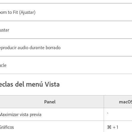
om to Fit (Ajustar)
ustar
producir audio durante borrado
ucle
eclas del menú Vista
Panel
macO
Maximizar vista previa
`
Gráficos
⌘ + 1