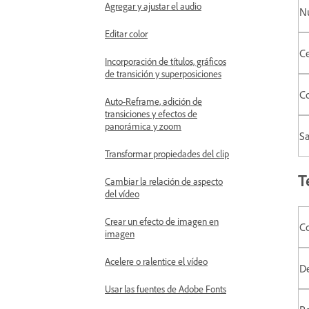
Agregar y ajustar el audio
N
Editar color
Ce
Incorporación de títulos, gráficos
de transición y superposiciones
C
Auto-Reframe, adición de
transiciones y efectos de
panorámica y zoom
Sa
Transformar propiedades del clip
T
Cambiar la relación de aspecto
del vídeo
Crear un efecto de imagen en
C
imagen
Acelere o ralentice el vídeo
D
Usar las fuentes de Adobe Fonts