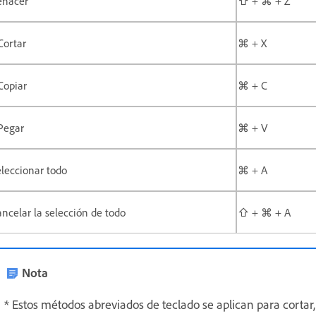
ehacer
⇧ + ⌘ + Z
Cortar
⌘ + X
Copiar
⌘ + C
Pegar
⌘ + V
leccionar todo
⌘ + A
ncelar la selección de todo
⇧ + ⌘ + A
Nota
* Estos métodos abreviados de teclado se aplican para cortar,