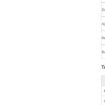
Zo
Aj
Re
B
T