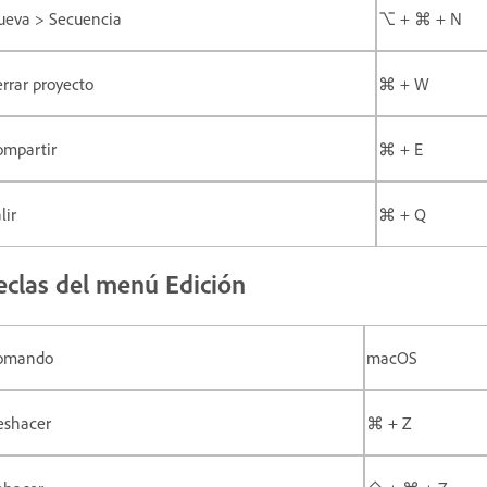
ueva > Secuencia
⌥ + ⌘ + N
rrar proyecto
⌘ + W
ompartir
⌘ + E
lir
⌘ + Q
eclas del menú Edición
omando
macOS
eshacer
⌘ + Z