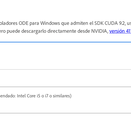
troladores ODE para Windows que admiten el SDK CUDA 9.2, usa
pero puede descargarlo directamente desde NVIDIA,
versión 41
ndado: Intel Core i5 o i7 o similares)