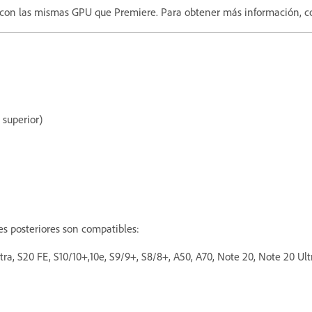
con las mismas GPU que Premiere. Para obtener más información, c
 superior)
nes posteriores son compatibles:
tra, S20 FE, S10/10+,10e, S9/9+, S8/8+, A50, A70, Note 20, Note 20 Ult