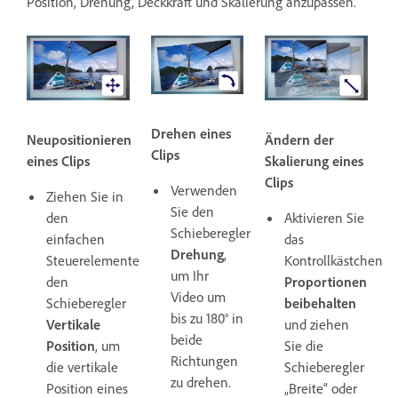
Position, Drehung, Deckkraft und Skalierung anzupassen.
Drehen eines
Neupositionieren
Ändern der
Clips
eines Clips
Skalierung eines
Clips
Verwenden
Ziehen Sie in
Sie den
den
Aktivieren Sie
Schieberegler
einfachen
das
Drehung
,
Steuerelementen
Kontrollkästchen
um Ihr
den
Proportionen
Video um
Schieberegler
beibehalten
bis zu 180° in
Vertikale
und ziehen
beide
Position
, um
Sie die
Richtungen
die vertikale
Schieberegler
zu drehen.
Position eines
„Breite“ oder