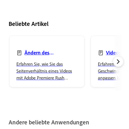
Beliebte Artikel
Ändern des
Videos be
Seitenverhältnisses eines
oder verlang
Erfahren Sie, wie Sie das
Erfahren Sie, wie
Videos
Seitenverhältnis eines Videos
Geschwindigkeit
mit Adobe Premiere Rush
anpassen können
ändern.
mithilfe von
Adobe Premiere
einem Zeitlupen
Zeitraffereffekt 
Andere beliebte Anwendungen