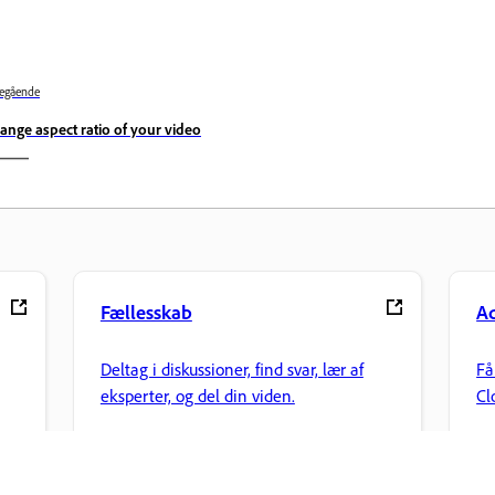
egående
ange aspect ratio of your video
Fællesskab
Ad
Deltag i diskussioner, find svar, lær af
Få
eksperter, og del din viden.
Cl