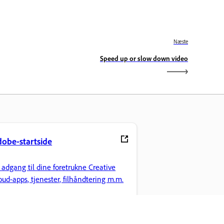
Næste
Speed up or slow down video
obe-startside
 adgang til dine foretrukne Creative
oud-apps, tjenester, filhåndtering m.m.