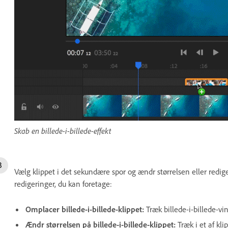
Skab en billede-i-billede-effekt
Vælg klippet i det sekundære spor og ændr størrelsen eller redige
redigeringer, du kan foretage:
Omplacer billede-i-billede-klippet:
Træk billede-i-billede-v
Ændr størrelsen på billede-i-billede-klippet:
Træk i et af kl