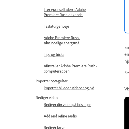
Lær grænsefladen i Adobe
Premiere Rush at kende
Tastaturgenveje
Adobe Premiere Rush |
Almindelige spørgsmål
En
en
Tips og tricks
hj
Afinstaller Adobe Premiere Rush-
computerappen
Se
Importér optagelser
Importér billeder, videoer og lyd
Vi
Rediger video
Rediger din video på tidslinjen
Add and refine audio
Redigér farve