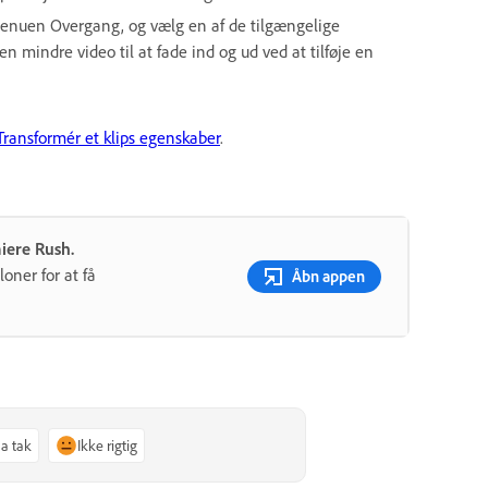
enuen Overgang, og vælg en af de tilgængelige
n mindre video til at fade ind og ud ved at tilføje en
Transformér et klips egenskaber
.
iere Rush.
loner for at få
Åbn appen
Ja tak
Ikke rigtig