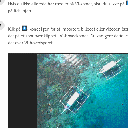
Hvis du ikke allerede har medier på V1-sporet, skal du klikke på
på tidslinjen.
Klik på
-ikonet igen for at importere billedet eller videoen 
det på et spor over klippet i V1-hovedsporet. Du kan gøre dette ved
det over V1-hovedsporet.