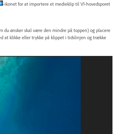
-ikonet for at importere et medieklip til V1-hovedsporet
(som du ønsker skal være den mindre på toppen) og placere
 at klikke eller trykke på klippet i tidslinjen og trække