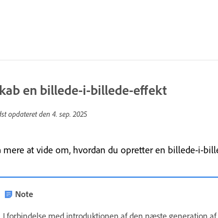
kab en billede-i-billede-effekt
dst opdateret den
4. sep. 2025
å mere at vide om, hvordan du opretter en billede-i-bil
Note
I forbindelse med introduktionen af den næste generation a