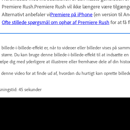
Premiere Rush.Premiere Rush vil ikke længere være tilgæng
Alternativt anbefaler vi
Premiere på iPhone
(en version til An
Ofte stillede spørgsmål om ophør af Premiere Rush
for at få 
 billede-i-billede-effekt er, når to videoer eller billeder vises på sa
 større. Du kan bruge denne billede-i-billede-effekt til at indsætte en 
ælpe dig med yderligere at illustrere eller fremhæve dele af din histor
 denne video for at finde ud af, hvordan du hurtigt kan oprette billed
sningstid: 45 sekunder