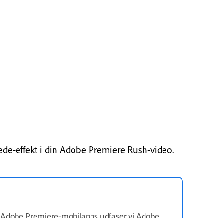
lede-effekt i din Adobe Premiere Rush-video.
f Adobe Premiere-mobilapps udfaser vi Adobe