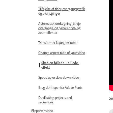
Tilføjelse af titler, overgangsgrafik
og overlejringer
Automatisk omlægning, tilføje
overgange, og panorerings- og
zoomeffekter
Transformer klipegenskaber
Change aspect ratio of your video
Skab en billede-i-billede-
effekt
Speed up or slow down video
Brug skrifttyper fra Adobe Fonts
Duplicating projects and
Så
sequences
Eksportér video