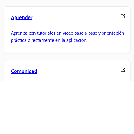
Aprender
Aprenda con tutoriales en vídeo paso a paso y orientación
práctica directamente en la aplicación.
Comunidad
Participe en debates, encuentre respuestas, aprenda de
expertos y comparta sus conocimientos.
Inicio de Adobe