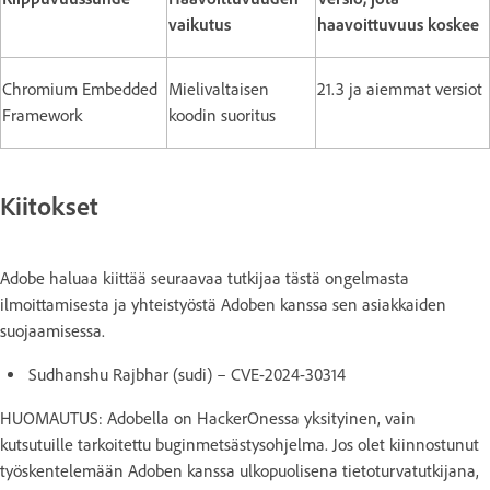
vaikutus
haavoittuvuus koskee
Chromium Embedded
Mielivaltaisen
21.3 ja aiemmat versiot
Framework
koodin suoritus
Kiitokset
Adobe haluaa kiittää seuraavaa tutkijaa tästä ongelmasta
ilmoittamisesta ja yhteistyöstä Adoben kanssa sen asiakkaiden
suojaamisessa.
Sudhanshu Rajbhar (sudi) – CVE-2024-30314
HUOMAUTUS: Adobella on HackerOnessa yksityinen, vain
kutsutuille tarkoitettu buginmetsästysohjelma. Jos olet kiinnostunut
työskentelemään Adoben kanssa ulkopuolisena tietoturvatutkijana,