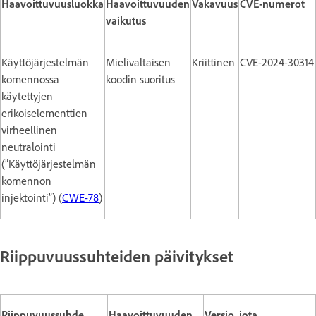
Haavoittuvuusluokka
Haavoittuvuuden
Vakavuus
CVE-numerot
vaikutus
Käyttöjärjestelmän
Mielivaltaisen
Kriittinen
CVE-2024-30314
komennossa
koodin suoritus
käytettyjen
erikoiselementtien
virheellinen
neutralointi
(”Käyttöjärjestelmän
komennon
injektointi”) (
CWE-78
)
Riippuvuussuhteiden päivitykset
Riippuvuussuhde
Haavoittuvuuden
Versio, jota