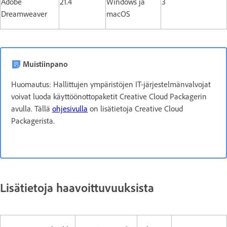
Adobe
21.4
Windows ja
3
Dreamweaver
macOS
Muistiinpano
Huomautus: Hallittujen ympäristöjen IT-järjestelmänvalvojat
voivat luoda käyttöönottopaketit Creative Cloud Packagerin
avulla. Tällä
ohjesivulla
on lisätietoja Creative Cloud
Packagerista.
Lisätietoja haavoittuvuuksista