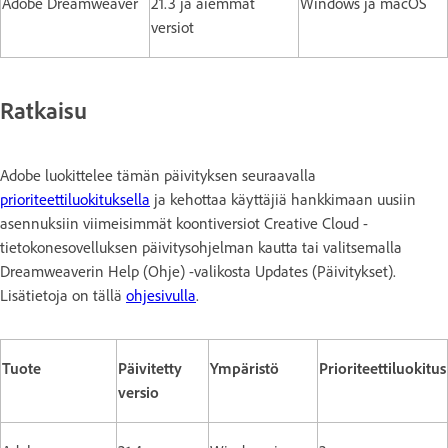
Adobe Dreamweaver
21.3 ja aiemmat
Windows ja macOS
versiot
Ratkaisu
Adobe luokittelee tämän päivityksen seuraavalla
prioriteettiluokituksella
ja kehottaa käyttäjiä hankkimaan uusiin
asennuksiin viimeisimmät koontiversiot Creative Cloud -
tietokonesovelluksen päivitysohjelman kautta tai valitsemalla
Dreamweaverin Help (Ohje) -valikosta Updates (Päivitykset).
Lisätietoja on tällä
ohjesivulla
.
Tuote
Päivitetty
Ympäristö
Prioriteettiluokitus
versio