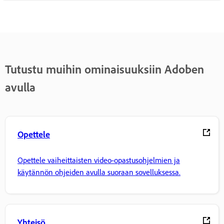
Tutustu muihin ominaisuuksiin Adoben
avulla
Opettele
Opettele vaiheittaisten video-opastusohjelmien ja
käytännön ohjeiden avulla suoraan sovelluksessa.
Yhteisö