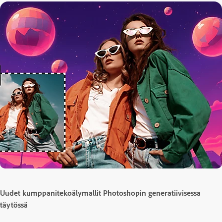
Uudet kumppanitekoälymallit Photoshopin generatiivisessa
täytössä