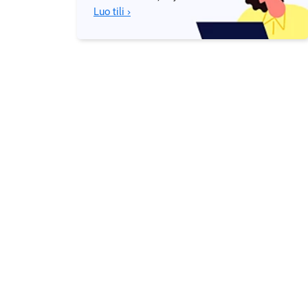
Luo tili ›