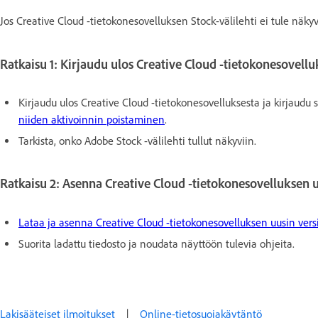
Jos Creative Cloud -tietokonesovelluksen Stock-välilehti ei tule näky
Ratkaisu 1: Kirjaudu ulos Creative Cloud -tietokonesovelluk
Kirjaudu ulos Creative Cloud -tietokonesovelluksesta ja kirjaudu 
niiden aktivoinnin poistaminen
.
Tarkista, onko Adobe Stock -välilehti tullut näkyviin.
Ratkaisu 2: Asenna Creative Cloud -tietokonesovelluksen u
Lataa ja asenna Creative Cloud -tietokonesovelluksen uusin vers
Suorita ladattu tiedosto ja noudata näyttöön tulevia ohjeita.
Lakisääteiset ilmoitukset
|
Online-tietosuojakäytäntö