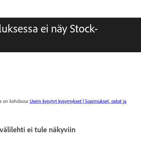
luksessa ei näy Stock-
oja on kohdassa
Usein kysytyt kysymykset | Sopimukset, ostot ja
älilehti ei tule näkyviin