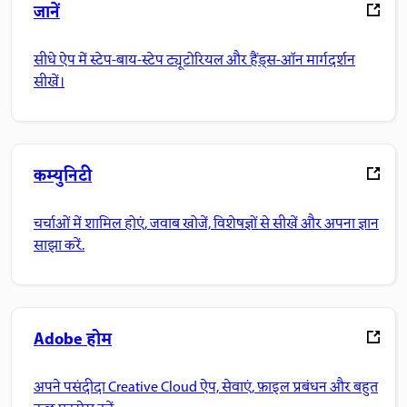
जानें
सीधे ऐप में स्टेप-बाय-स्टेप ट्यूटोरियल और हैंड्स-ऑन मार्गदर्शन
सीखें।
कम्युनिटी
चर्चाओं में शामिल होएं, जवाब खोजें, विशेषज्ञों से सीखें और अपना ज्ञान
साझा करें.
Adobe होम
अपने पसंदीदा Creative Cloud ऐप, सेवाएं, फ़ाइल प्रबंधन और बहुत