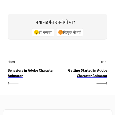
क्या यह पेज उपयोगी था?
हाँ, धन्यवाद
बिल्कुल भी नहीं
पिछला
अगला
Behaviors in Adobe Character
Getting Started in Adobe
Animator
Character Animator