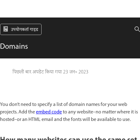
उपयोगकर्ता गाइड
Domains
पिछली बार अपडेट किया गया
23 जन॰ 2023
You don’t need to specify a list of domain names for your web
projects. Add the
embed code
to any website–no matter where it is
hosted–or an HTML email and the fonts will be available to use.