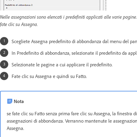
Nelle assegnazioni sono elencati i predefiniti applicati alle varie pag
fate clic su Assegna.
Scegliete Assegna predefinito di abbondanza dal menu del pan
In Predefinito di abbondanza, selezionate il predefinito da appl
Selezionate le pagine a cui applicare il predefinito.
Fate clic su Assegna e quindi su Fatto.
Nota
se fate clic su Fatto senza prima fare clic su Assegna, la finestra
assegnazioni di abbondanza. Verranno mantenute le assegnazioni
Assegna.