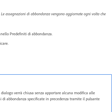
ine. Le assegnazioni di abbondanza vengono aggiornate ogni volta che
nello Predefiniti di abbondanza.
icare.
 di dialogo verrà chiusa senza apportare alcuna modifica alle
 di abbondanza specificate in precedenza tramite il pulsante