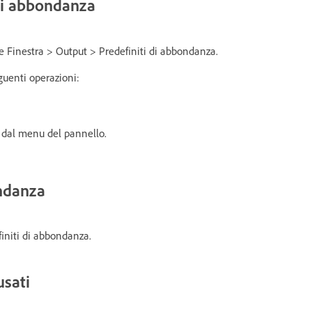
 di abbondanza
te Finestra > Output > Predefiniti di abbondanza.
guenti operazioni:
o dal menu del pannello.
ondanza
initi di abbondanza.
usati