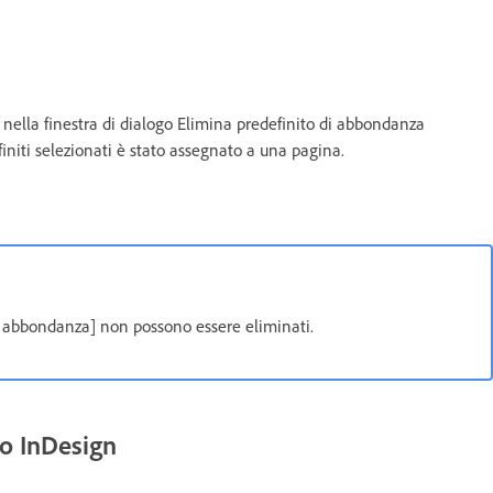
o nella finestra di dialogo Elimina predefinito di abbondanza
initi selezionati è stato assegnato a una pagina.
 di abbondanza] non possono essere eliminati.
to InDesign