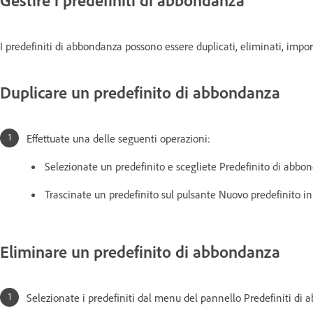
Gestire i predefiniti di abbondanza
I predefiniti di abbondanza possono essere duplicati, eliminati, import
Duplicare un predefinito di abbondanza
Effettuate una delle seguenti operazioni:
Selezionate un predefinito e scegliete Predefinito di abb
Trascinate un predefinito sul pulsante Nuovo predefinito in
Eliminare un predefinito di abbondanza
Selezionate i predefiniti dal menu del pannello Predefiniti di 