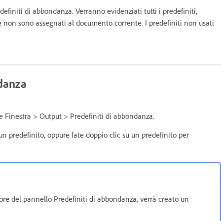
finiti di abbondanza. Verranno evidenziati tutti i predefiniti,
e non sono assegnati al documento corrente. I predefiniti non usati
ndanza
te Finestra > Output > Predefiniti di abbondanza.
 predefinito, oppure fate doppio clic su un predefinito per
riore del pannello Predefiniti di abbondanza, verrà creato un