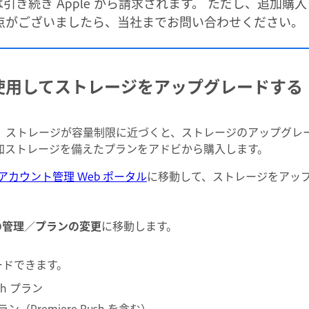
の料金は引き続き Apple から請求されます。 ただし、
点がございましたら、当社までお問い合わせください。
使用してストレージをアップグレードする
いる場合、ストレージが容量制限に近づくと、ストレージのアップグ
加ストレージを備えたプランをアドビから購入します。
アカウント管理 Web ポータル
に移動して、ストレージをアッ
の管理
／
プランの変更
に移動します。
ードできます。
sh プラン
ン（Premiere Rush を含む）