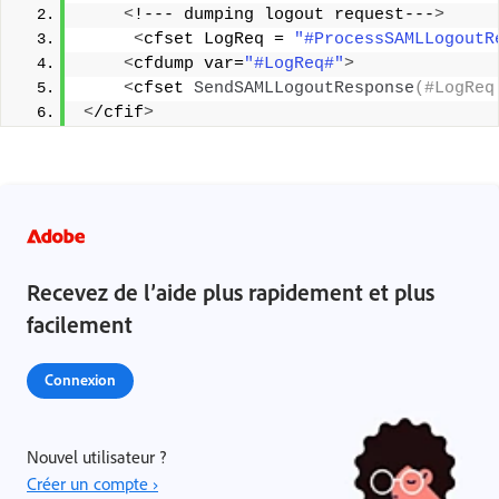
<
!--- dumping logout request---
>
<
cfset LogReq = 
"#ProcessSAMLLogoutR
<
cfdump var=
"#LogReq#"
>
<
cfset 
SendSAMLLogoutResponse
(#LogReq
<
/cfif
>
Recevez de l’aide plus rapidement et plus
facilement
Connexion
Nouvel utilisateur ?
Créer un compte ›