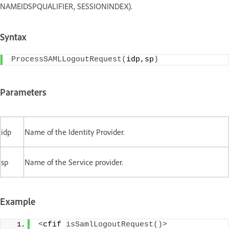
NAMEIDSPQUALIFIER, SESSIONINDEX).
Syntax
ProcessSAMLLogoutRequest
(
idp,sp
)
Parameters
idp
Name of the Identity Provider.
sp
Name of the Service provider.
Example
<
cfif 
isSamlLogoutRequest
()>