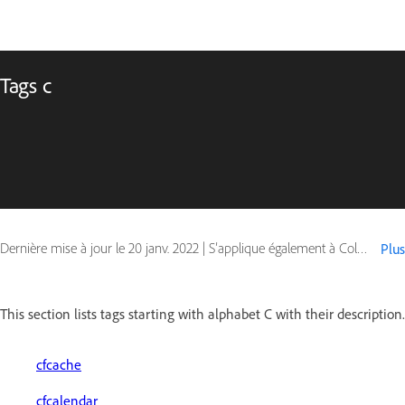
Tags c
Dernière mise à jour le
20 janv. 2022
|
S’applique également à ColdFusion
Plus
This section lists tags starting with alphabet C with their description.
cfcache
cfcalendar