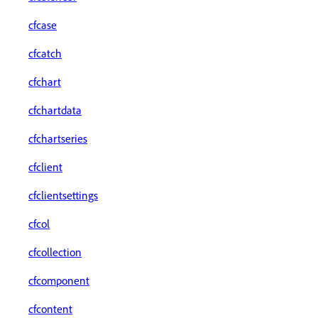
cfcase
cfcatch
cfchart
cfchartdata
cfchartseries
cfclient
cfclientsettings
cfcol
cfcollection
cfcomponent
cfcontent