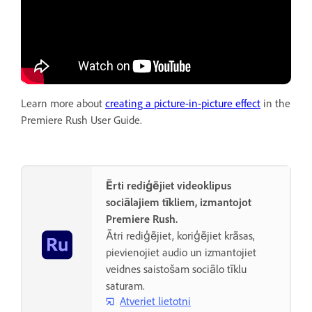
Learn more about
creating a picture-in-picture effect
in the
Premiere Rush User Guide.
Ērti rediģējiet videoklipus
sociālajiem tīkliem, izmantojot
Premiere Rush.
Ātri rediģējiet, koriģējiet krāsas,
pievienojiet audio un izmantojiet
veidnes saistošam sociālo tīklu
saturam.
Atveriet lietotni