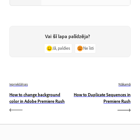
Vai šī lapa palīdzēja?
Jā, paldies
Ne īsti
Iepriekšējais
Nākamā
How to change background
How to Duplicate Sequences in
color in Adobe Premiere Rush
Premiere Rush