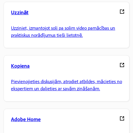
Uzzināt
Uzziniet, izmantojot soli pa solim video pamācības un
praktiskus norādījumus tieši lietotnē.
Kopiena
Pievienojieties diskusijām, atrodiet atbildes, mācieties no
ekspertiem un dalieties ar savām zināšanām.
Adobe Home