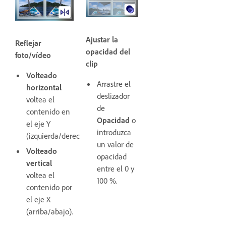
Ajustar la
Reflejar
opacidad del
foto/vídeo
clip
Volteado
Arrastre el
horizontal
deslizador
voltea el
de
contenido en
Opacidad
o
el eje Y
introduzca
(izquierda/derecha).
un valor de
Volteado
opacidad
vertical
entre el 0 y
voltea el
100 %.
contenido por
el eje X
(arriba/abajo).