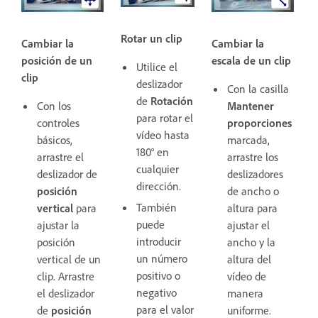
Rotar un clip
Cambiar la
Cambiar la
posición de un
escala de un clip
Utilice el
clip
deslizador
Con la casilla
de
Rotación
Con los
Mantener
para rotar el
controles
proporciones
vídeo hasta
básicos,
marcada,
180° en
arrastre el
arrastre los
cualquier
deslizador de
deslizadores
dirección.
posición
de ancho o
También
vertical
para
altura para
puede
ajustar la
ajustar el
introducir
posición
ancho y la
un número
vertical de un
altura del
positivo o
clip. Arrastre
vídeo de
negativo
el deslizador
manera
para el valor
de
posición
uniforme.