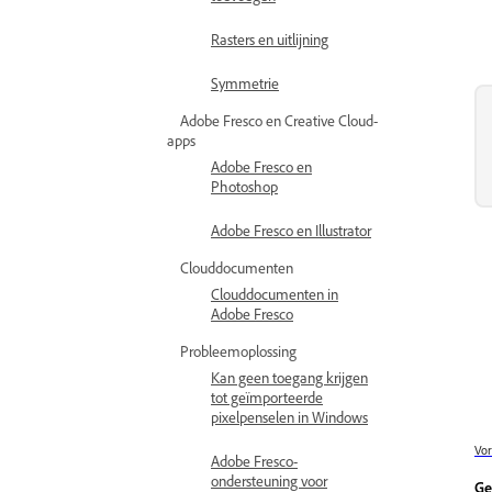
Rasters en uitlijning
Symmetrie
Adobe Fresco en Creative Cloud-
apps
Adobe Fresco en
Photoshop
Adobe Fresco en Illustrator
Clouddocumenten
Clouddocumenten in
Adobe Fresco
Probleemoplossing
Kan geen toegang krijgen
tot geïmporteerde
pixelpenselen in Windows
Vor
Adobe Fresco-
ondersteuning voor
Ge