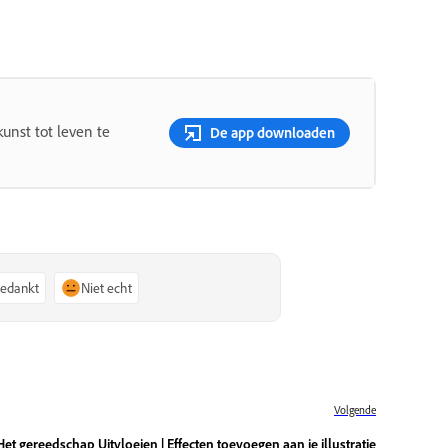
unst tot leven te
De app downloaden
bedankt
Niet echt
Volgende
Het gereedschap Uitvloeien | Effecten toevoegen aan je illustratie