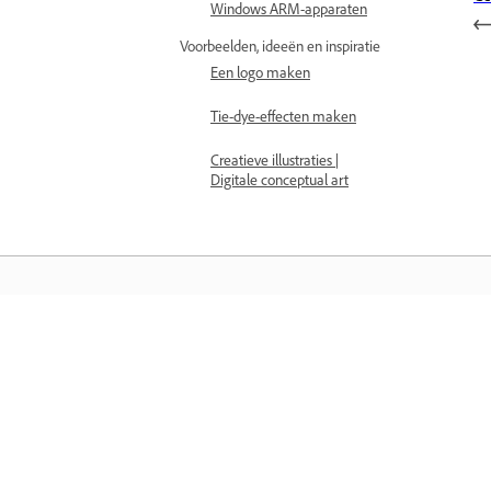
Windows ARM-apparaten
Voorbeelden, ideeën en inspiratie
Een logo maken
Tie-dye-effecten maken
Creatieve illustraties |
Digitale conceptual art
Leren
Leer met stapsgewijze zelfstudievideo'
en praktische begeleiding, rechtstreek
de app.