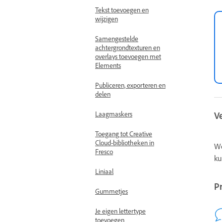
Tekst toevoegen en
wijzigen
Samengestelde
achtergrondtexturen en
overlays toevoegen met
Elements
Publiceren, exporteren en
delen
Laagmaskers
V
Toegang tot Creative
Cloud-bibliotheken in
We
Fresco
ku
Liniaal
P
Gummetjes
Je eigen lettertype
toevoegen