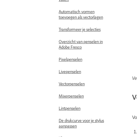
Automatisch vormen
toevoegen als vectorlagen
Transformeer je selecties
Overzicht van penselen in
Adobe Fresco
Pixelpenselen
Livepenselen
Ve
Vectorpenselen
V
Mixerpenselen
Lintpenselen
Vo
De drukcurve voor je stylus
aanpassen