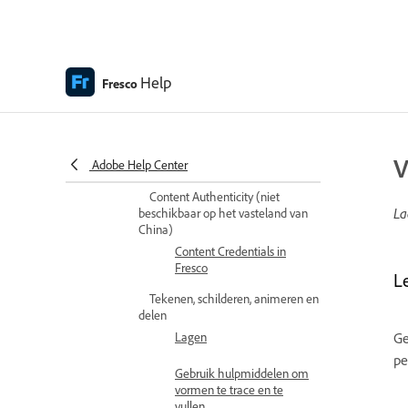
Upgraden naar een
premiumlidmaatschap
om toegang te krijgen tot
premiumlettertypen
Help
Fresco
Opslag voor Adobe Fresco
Ondersteunde functies op
de iPad, iPhone en
V
Adobe Help Center
Windows-apparaten
Content Authenticity (niet
La
beschikbaar op het vasteland van
China)
Content Credentials in
Fresco
L
Tekenen, schilderen, animeren en
delen
Lagen
Ge
pe
Gebruik hulpmiddelen om
vormen te trace en te
vullen