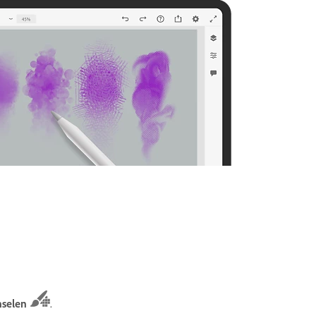
nselen
.