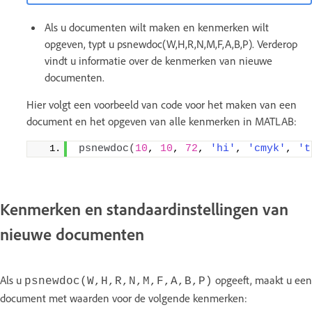
Als u documenten wilt maken en kenmerken wilt
opgeven, typt u psnewdoc(W,H,R,N,M,F,A,B,P). Verderop
vindt u informatie over de kenmerken van nieuwe
documenten.
Hier volgt een voorbeeld van code voor het maken van een
document en het opgeven van alle kenmerken in MATLAB:
psnewdoc
(
10
, 
10
, 
72
, 
'hi'
, 
'cmyk'
, 
't
Kenmerken en standaardinstellingen van
nieuwe documenten
Als u
opgeeft, maakt u een
psnewdoc(W,H,R,N,M,F,A,B,P)
document met waarden voor de volgende kenmerken: