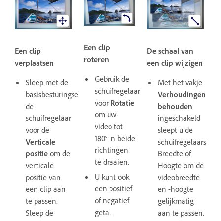
Een clip
Een clip
De schaal van
roteren
verplaatsen
een clip wijzigen
Gebruik de
Sleep met de
Met het vakje
schuifregelaar
basisbesturingselementen
Verhoudingen
voor
Rotatie
de
behouden
om uw
schuifregelaar
ingeschakeld
video tot
voor de
sleept u de
180° in beide
Verticale
schuifregelaars
richtingen
positie
om de
Breedte of
te draaien.
verticale
Hoogte om de
U kunt ook
positie van
videobreedte
een positief
een clip aan
en -hoogte
of negatief
te passen.
gelijkmatig
getal
Sleep de
aan te passen.