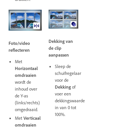
Dekking van
Foto/video
de clip
reflecteren
aanpassen
Met
Sleep de
Horizontaal
schuifregelaar
omdraaien
voor de
wordt de
Dekking
of
inhoud over
voer een
de Y-as
dekkingswaarde
(links/rechts)
in van 0 tot
omgedraaid.
100%.
Met
Verticaal
omdraaien