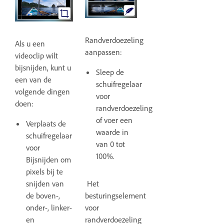
Randverdoezeling
Als u een
aanpassen:
videoclip wilt
bijsnijden, kunt u
Sleep de
een van de
schuifregelaar
volgende dingen
voor
doen:
randverdoezeling
of voer een
Verplaats de
waarde in
schuifregelaar
van 0 tot
voor
100%.
Bijsnijden om
pixels bij te
Het
snijden van
besturingselement
de boven-,
voor
onder-, linker-
randverdoezeling
en