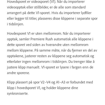
Hovedsporet er videosporet (V1). Når du importerer
videoopptak eller stillbilder, er de alle som standard
arrangert på dette V1-sporet. Hvis du importerer lydfiler
eller legger til titler, plasseres disse klippene i separate spor
i tidslinjen.
Hovdesporet V1 er uten mellomrom. Når du importerer
opptak, samler Premiere Rush automatisk alle klippene i
dette sporet ved siden av hverandre uten mellomrom
mellom klippene. På samme måte, når du fjerner en del av
opptakene, justerer resten av klippene seg automatisk og
etterlater ingen mellomrom i tidslinjen. Du trenger ikke å
justere klipp manuelt. V1-sporet er lysere i fargen enn de
andre sporene.
Klipp plassert på spor V2–V4 og A1–A3 er forbundet med
klipp i hovedsporet V1, og holder klippene dine
synkroniserte.