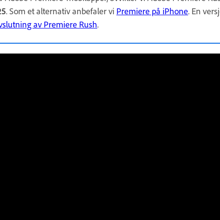
25
. Som et alternativ anbefaler vi
Premiere på iPhone
. En vers
vslutning av Premiere Rush
.