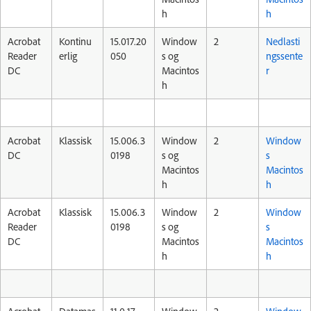
h
h
Acrobat
Kontinu
15.017.20
Window
2
Nedlasti
Reader
erlig
050
s og
ngssente
DC
Macintos
r
h
Acrobat
Klassisk
15.006.3
Window
2
Window
DC
0198
s og
s
Macintos
Macintos
h
h
Acrobat
Klassisk
15.006.3
Window
2
Window
Reader
0198
s og
s
DC
Macintos
Macintos
h
h