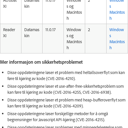
Acrobat
Datamas
11.0.17
Window
2
Window
XI
kin
s og
s
Macintos
Macintos
h
h
Reader
Datamas
11.0.17
Window
2
Window
XI
kin
s og
s
Macintos
Macintos
h
h
Mer informasjon om sikkerhetsproblemet
Disse oppdateringene løser et problem med heltallsoverflyt som kan
føre til kjøring av kode (CVE-2016-4210).
Disse oppdateringene løser et use-after-free-sikkerhetsproblem som
kan føre til kjøring av kode (CVE-2016-4255, CVE-2016-6938).
Disse oppdateringene løser et problem med heap-bufferoverflyt som
kan føre til kjøring av kode (CVE-2016-4209).
Disse oppdateringene løser forskjellige metoder for å omgå
begrensninger for Javascript API-kjøring (CVE-2016-4215).
Disse oppdateringene løser problemer med minneødeleggelse som