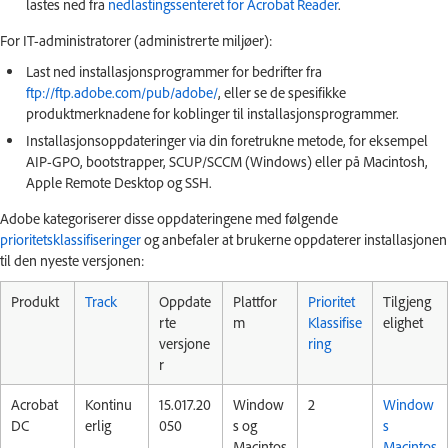
lastes ned fra
nedlastingssenteret for Acrobat Reader
.
For IT-administratorer (administrerte miljøer):
Last ned installasjonsprogrammer for bedrifter fra
ftp://ftp.adobe.com/pub/adobe/
, eller se de spesifikke
produktmerknadene for koblinger til installasjonsprogrammer.
Installasjonsoppdateringer via din foretrukne metode, for eksempel
AIP-GPO, bootstrapper, SCUP/SCCM (Windows) eller på Macintosh,
Apple Remote Desktop og SSH.
Adobe kategoriserer disse oppdateringene med følgende
prioritetsklassifiseringer
og anbefaler at brukerne oppdaterer installasjonen
til den nyeste versjonen:
Produkt
Track
Oppdate
Plattfor
Prioritet
Tilgjeng
rte
m
Klassifise
elighet
versjone
ring
r
Acrobat
Kontinu
15.017.20
Window
2
Window
DC
erlig
050
s og
s
Macintos
Macintos