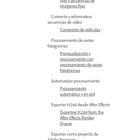
fijas y secuencias de
imágenes fijas
Convertir y reformatear
secuencias de vídeo
Conversión de películas
Procesamiento de varios
fotogramas
Previsualización y
procesamiento con
procesamiento de varios
fotogramas
Automatizar procesamiento
Procesamiento
automático y en red
Exportar H.264 desde After Effects
Exporting H.264 from the
After Effects Render
Queue
Exportar como proyecto de
Adobe Premiere