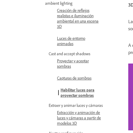
ambient lighting
3D
Creación de reflejos
realistas e iluminación
La
ambiental en una escena
3D
so
Luces de entorno
animadas
A 
pr
Cast and accept shadows
Proyectar y aceptar
sombras
Capturas de sombras
Habilitar luces para
proyectar sombras
Extraer y animar luces y cámaras
Extracción y animación de
luces y cámaras a partir de
modelos 3D