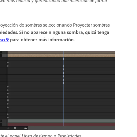
sea más realista y garantizando que interactúe de forma
 proyección de sombras seleccionando Proyectar sombras
piedades
.
Si no aparece ninguna sombra, quizá tenga
so 9
para obtener más información.
te el panel Línea de tiempo o Propiedades.