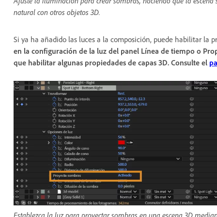
Ajuste la iluminación para crear sombras, haciendo que la escena 
natural con otros objetos 3D.
Si ya ha añadido las luces a la composición, puede habilitar la
en la configuración de la luz del panel
Línea de tiempo
o
Pro
que habilitar algunas propiedades de capas 3D. Consulte el
pa
Establezca la luz para proyectar sombras en una escena 3D median