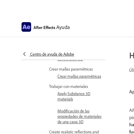
Extruir capas de texto y de
forma
Trabajar con la configuración de
animación 3D
Ayuda
After Effects
Configuración de
animación 3D
Visualización y vista previa 3D
H
Qué es la Previsualización
Centro de ayuda de Adobe
del borrador 3D
Crear mallas paramétricas
Úl
Crear mallas paramétricas
Trabajar con materiales
Ap
Apply Substance 3D
materials
Añ
Modificación de las
propiedades de materiales
pa
de una capa 3D
ha
fu
Create realistic reflections and