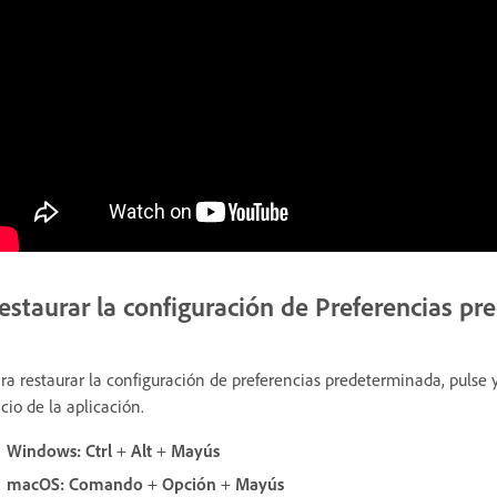
estaurar la configuración de Preferencias p
ra restaurar la configuración de preferencias predeterminada, pulse 
icio de la aplicación.
Windows:
Ctrl
+
Alt
+
Mayús
macOS:
Comando
+
Opción
+
Mayús