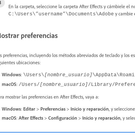
En la carpeta, seleccione la carpeta After Effects y cámbiele el
y cambie e
C:\Users\”username”\Documents\Adobe
ostrar preferencias
s preferencias, incluyendo los métodos abreviados de teclado y los e
guientes ubicaciones:
Windows
:
\Users\
[nombre_usuario]
\AppData\Roami
macOS
:
/Users/
[nombre_usuario]
/Library/Prefer
ra mostrar las preferencias en After Effects, vaya a:
Windows
:
Editar
>
Preferencias
>
Inicio y reparación
, y seleccion
macOS
:
After Effects
>
Configuración
>
Inicio y reparación
, y sel