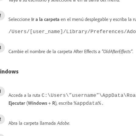
Seleccione
Ir a la carpeta
en el menú desplegable y escriba la r
/Users/[user_name]/Library/Preferences/Ado
Cambie el nombre de la carpeta After Effects a
“OldAfterEffects”
.
indows
Acceda a la ruta
C:\Users\”username”\AppData\Roa
Ejecutar
(
Windows
+
R
), escriba
%appdata%.
Abra la carpeta llamada
Adobe
.