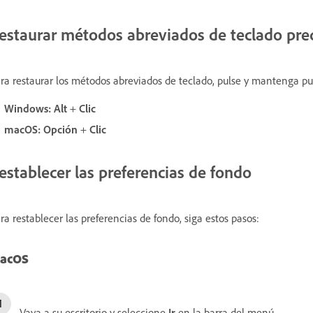
estaurar métodos abreviados de teclado pr
ra restaurar los métodos abreviados de teclado, pulse y mantenga p
Windows:
Alt
+
Clic
macOS:
Opción
+
Clic
establecer las preferencias de fondo
ra restablecer las preferencias de fondo, siga estos pasos:
acOS
Vaya a su escritorio y seleccione
Ir
en la barra del menú.