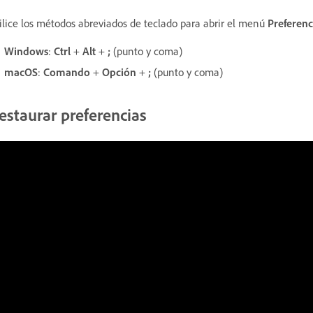
ilice los métodos abreviados de teclado para abrir el menú
Preferenc
Windows
:
Ctrl
+
Alt
+
;
(punto y coma)
macOS
:
Comando
+
Opción
+
;
(punto y coma)
estaurar preferencias