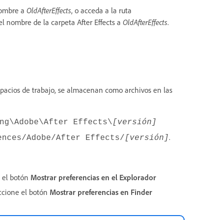
 nombre a
OldAfterEffects
, o acceda a la ruta
l nombre de la carpeta After Effects a
OldAfterEffects
.
spacios de trabajo, se almacenan como archivos en las
ng\Adobe\After Effects\
[versión]
.
ences/Adobe/After Effects/
[versión]
e el botón
Mostrar preferencias
en el Explorador
eccione el botón
Mostrar preferencias
en Finder