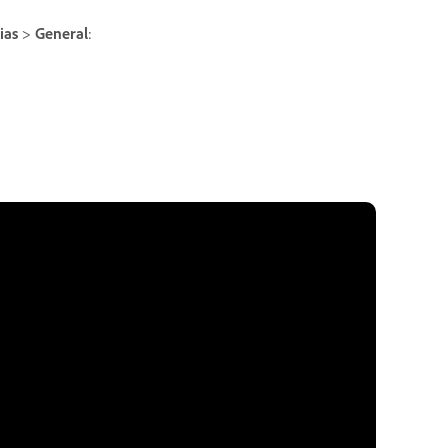
ias
>
General
: