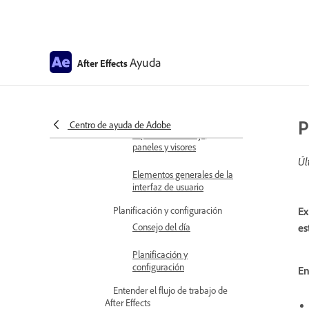
After Effects para Apple
Silicon
Preguntas frecuentes de After
Ayuda
After Effects
Effects
Preguntas frecuentes de
After Effects
Familiarízate con la interfaz
P
Centro de ayuda de Adobe
Espacios de trabajo,
paneles y visores
Úl
Elementos generales de la
interfaz de usuario
Planificación y configuración
Ex
Consejo del día
es
Planificación y
configuración
En
Entender el flujo de trabajo de
After Effects