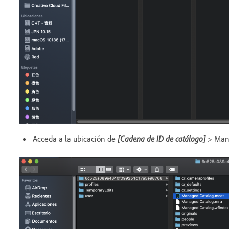
Acceda a la ubicación de
[Cadena de ID de catálogo]
> Man