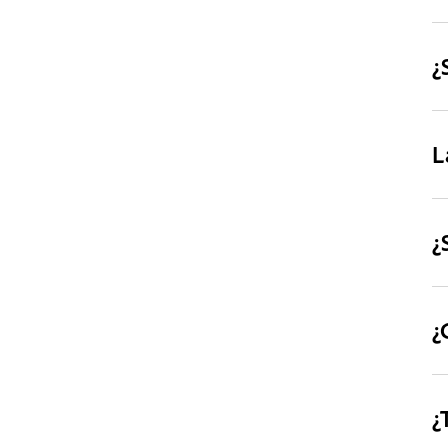
¿
L
¿
¿
¿