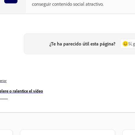
conseguir contenido social atractivo.
¿Te ha parecido útil esta página?
Sí, 
erior
elere o ralentice el vídeo