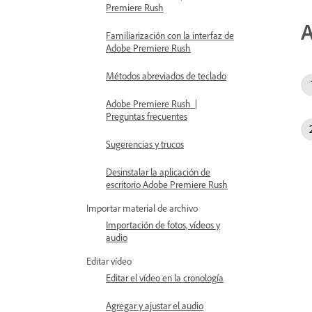
Premiere Rush
A
Familiarización con la interfaz de
Adobe Premiere Rush
Métodos abreviados de teclado
Adobe Premiere Rush |
Preguntas frecuentes
Sugerencias y trucos
Desinstalar la aplicación de
escritorio Adobe Premiere Rush
Importar material de archivo
Importación de fotos, vídeos y
audio
Editar vídeo
Editar el vídeo en la cronología
Agregar y ajustar el audio