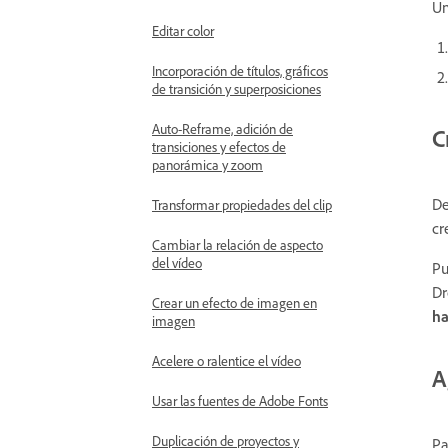
Un
Editar color
Incorporación de títulos, gráficos
de transición y superposiciones
Auto-Reframe, adición de
C
transiciones y efectos de
panorámica y zoom
De
Transformar propiedades del clip
cr
Cambiar la relación de aspecto
del vídeo
Pu
Dr
Crear un efecto de imagen en
ha
imagen
Acelere o ralentice el vídeo
A
Usar las fuentes de Adobe Fonts
Duplicación de proyectos y
Pa