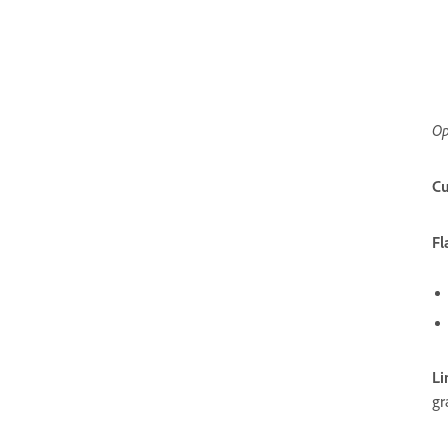
Op
Cu
Fl
Li
gr