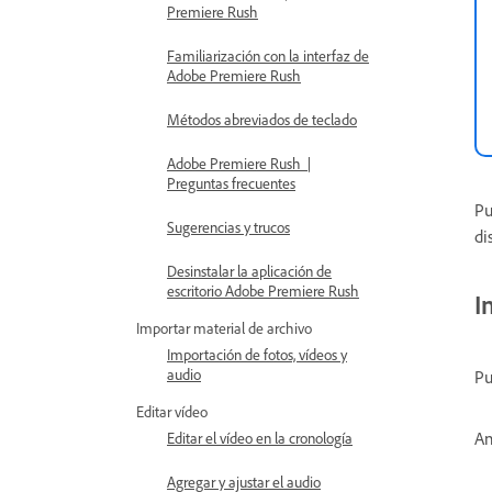
Premiere Rush
Familiarización con la interfaz de
Adobe Premiere Rush
Métodos abreviados de teclado
Adobe Premiere Rush |
Preguntas frecuentes
Pu
Sugerencias y trucos
di
Desinstalar la aplicación de
escritorio Adobe Premiere Rush
I
Importar material de archivo
Importación de fotos, vídeos y
audio
Pu
Editar vídeo
An
Editar el vídeo en la cronología
Agregar y ajustar el audio