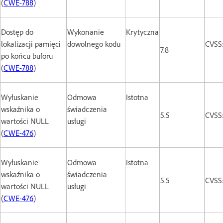
(
CWE-788
)
Dostęp do
Wykonanie
Krytyczna
lokalizacji pamięci
dowolnego kodu
CVSS
7.8
po końcu buforu
(
CWE-788
)
Wyłuskanie
Odmowa
Istotna
wskaźnika o
świadczenia
5.5
CVSS
wartości NULL
usługi
(
CWE-476
)
Wyłuskanie
Odmowa
Istotna
wskaźnika o
świadczenia
5.5
CVSS:
wartości NULL
usługi
(
CWE-476
)