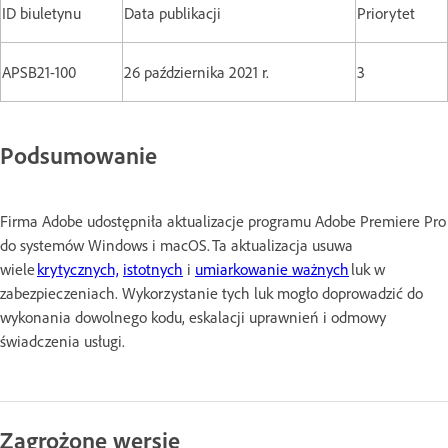
ID biuletynu
Data publikacji
Priorytet
APSB21-100
26 października 2021 r.
3
Podsumowanie
Firma Adobe udostępniła aktualizacje programu Adobe Premiere Pro
do systemów Windows i macOS. Ta aktualizacja usuwa
wiele
krytycznych,
istotnych
i
umiarkowanie ważnych
luk w
zabezpieczeniach. Wykorzystanie tych luk mogło doprowadzić do
wykonania dowolnego kodu, eskalacji uprawnień i odmowy
świadczenia usługi.
Zagrożone wersje