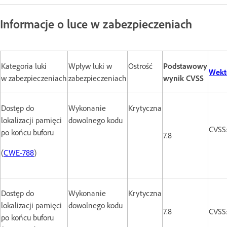
Informacje o luce w zabezpieczeniach
Kategoria luki
Wpływ luki w
Ostrość
Podstawowy
Wekt
w zabezpieczeniach
zabezpieczeniach
wynik CVSS
Dostęp do
Wykonanie
Krytyczna
lokalizacji pamięci
dowolnego kodu
CVSS
po końcu buforu
7.8
(
CWE-788
)
Dostęp do
Wykonanie
Krytyczna
lokalizacji pamięci
dowolnego kodu
7.8
CVSS
po końcu buforu