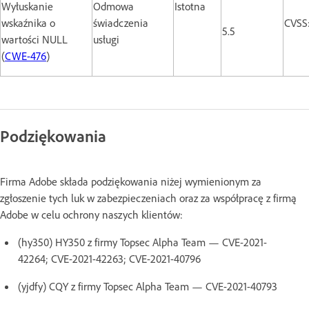
Wyłuskanie
Odmowa
Istotna
wskaźnika o
świadczenia
CVSS
5.5
wartości NULL
usługi
(
CWE-476
)
Podziękowania
Firma Adobe składa podziękowania niżej wymienionym za
zgłoszenie tych luk w zabezpieczeniach oraz za współpracę z firmą
Adobe w celu ochrony naszych klientów:
(hy350) HY350 z firmy Topsec Alpha Team — CVE-2021-
42264; CVE-2021-42263; CVE-2021-40796
(yjdfy) CQY z firmy Topsec Alpha Team — CVE-2021-40793